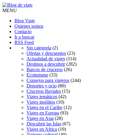
MENU
Blog Viaje
Quienes somos
Contacto
Ir a buscar
RSS Feed
Sin categoría
(2)
Ofertas y descuentos
(23)
Actualidad de viajes
(114)
Destinos a descubrir
(282)
Barcos de cruceros
(26)
Ecoturismo
(33)
Consejos para viajeros
(244)
Deportes y ocio
(80)
Cruceros fluviales
(15)
Viajes temáticos
(42)
Viajes insólitos
(10)
Viajes en el Caribe
(12)
Viajes en Europa
(93)
Viajes en Asia
(28)
Descubrir las Islas
(67)
Viajes en Africa
(19)
Turismo cultural
(40)