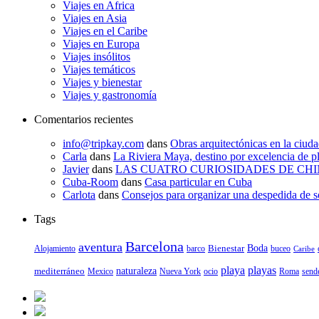
Viajes en Africa
Viajes en Asia
Viajes en el Caribe
Viajes en Europa
Viajes insólitos
Viajes temáticos
Viajes y bienestar
Viajes y gastronomía
Comentarios recientes
info@tripkay.com
dans
Obras arquitectónicas en la ciud
Carla
dans
La Riviera Maya, destino por excelencia de pl
Javier
dans
LAS CUATRO CURIOSIDADES DE CHI
Cuba-Room
dans
Casa particular en Cuba
Carlota
dans
Consejos para organizar una despedida de s
Tags
Barcelona
aventura
Bienestar
Boda
Alojamiento
barco
buceo
Caribe
playa
playas
mediterráneo
naturaleza
send
Mexico
Nueva York
ocio
Roma