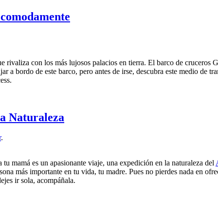
a comodamente
 rivaliza con los más lujosos palacios en tierra. El barco de cruceros G
a bordo de este barco, pero antes de irse, descubra este medio de transp
ess.
la Naturaleza
r
.
 a tu mamá es un apasionante viaje, una expedición en la naturaleza del
rsona más importante en tu vida, tu madre. Pues no pierdes nada en ofrec
dejes ir sola, acompáñala.