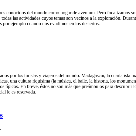
res conocidos del mundo como hogar de aventura. Pero focalizamos sobre
 y todas las actividades cuyos temas son vecinos a la exploración. Durant
s por ejemplo cuando nos evadimos en los desiertos.
os por los turistas y viajeros del mundo. Madagascar, la cuarta isla más
cas, una cultura riquísima (la música, el baile, la historia, los monume
 típicos. En breve, éstos no son más que preámbulos para descubrir lo 
ial le es reservada.
s
.