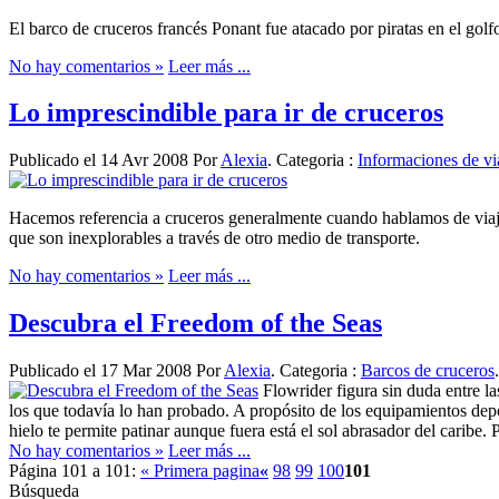
El barco de cruceros francés Ponant fue atacado por piratas en el gol
No hay comentarios »
Leer más ...
Lo imprescindible para ir de cruceros
Publicado el 14 Avr 2008 Por
Alexia
. Categoria :
Informaciones de vi
Hacemos referencia a cruceros generalmente cuando hablamos de viajes 
que son inexplorables a través de otro medio de transporte.
No hay comentarios »
Leer más ...
Descubra el Freedom of the Seas
Publicado el 17 Mar 2008 Por
Alexia
. Categoria :
Barcos de cruceros
.
Flowrider figura sin duda entre la
los que todavía lo han probado. A propósito de los equipamientos depo
hielo te permite patinar aunque fuera está el sol abrasador del caribe.
No hay comentarios »
Leer más ...
Página 101 a 101:
« Primera pagina
«
98
99
100
101
Búsqueda