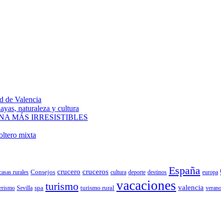
ad de Valencia
ayas, naturaleza y cultura
NA MÁS IRRESISTIBLES
oltero mixta
España
crucero
cruceros
Consejos
casas rurales
deporte
cultura
destinos
europa
vacaciones
turismo
valencia
spa
turismo rural
erismo
Sevilla
veran