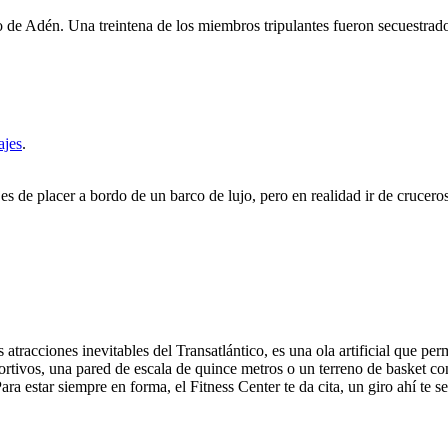
fo de Adén. Una treintena de los miembros tripulantes fueron secuestrad
ajes
.
de placer a bordo de un barco de lujo, pero en realidad ir de cruceros
s atracciones inevitables del Transatlántico, es una ola artificial que p
rtivos, una pared de escala de quince metros o un terreno de basket co
 Para estar siempre en forma, el Fitness Center te da cita, un giro ahí t