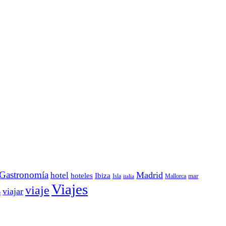
Gastronomía
Madrid
hotel
hoteles
Ibiza
mar
Mallorca
Isla
italia
Viajes
viaje
viajar
o