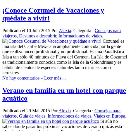
¡Conoce Cozumel de Vacaciones y
quédate a vivir!
Publicado el 10 Juin 2015 Por
Alexia
. Categoria :
Consejos para
viajeros
,
Destinos a descubrir
,
Informaciones de viajes
.
Cozumel es
una isla del Caribe Mexicana ampliamente conocida por la gente
que realiza buceo profesional y no profesional. Es una Paradisiaca
Isla a tan sólo 40 minutos de Playa del Carmen. La Isla de Cozumel
es tradicionalmente conocida como la Isla de la Golondrinas y es
hábitat de cientos de especies naturales tanto marinas como
terrestres.
No hay comentarios »
Leer más ...
Verano en familia en un hotel con parque
acuático
Publicado el 29 Mai 2015 Por
Alexia
. Categoria :
Consejos para
viajeros
,
Guía de viajes
,
Informaciones de viajes
,
Viajes en Europa
.
Si aún no
sabes dónde pasar tus próximas vacaciones de verano quizás esta