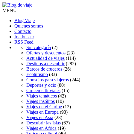
MENU
Blog Viaje
Quienes somos
Contacto
Ir a buscar
RSS Feed
Sin categoría
(2)
Ofertas y descuentos
(23)
Actualidad de viajes
(114)
Destinos a descubrir
(282)
Barcos de cruceros
(26)
Ecoturismo
(33)
Consejos para viajeros
(244)
Deportes y ocio
(80)
Cruceros fluviales
(15)
Viajes temáticos
(42)
Viajes insólitos
(10)
Viajes en el Caribe
(12)
Viajes en Europa
(93)
Viajes en Asia
(28)
Descubrir las Islas
(67)
Viajes en Africa
(19)
Turismo cultural
(40)