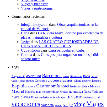
Viajes y bienestar
Viajes y gastronomía
Comentarios recientes
info@tripkay.com
dans
Obras arquitectónicas en la
ciudad de Valencia
Carla
dans
La Riviera Maya, destino por excelencia de
playas, naturaleza y cultura
Javier
dans
LAS CUATRO CURIOSIDADES DE
CHINA MÁS IRRESISTIBLES
Cuba-Room
dans
Casa particular en Cuba
Carlota
dans
Consejos para organizar una despedida de
soltero mixta
Tags
Barcelona
aventura
Bienestar
Boda
Alojamiento
barco
buceo
crucero
cruceros
Consejos
casas rurales
deporte
cultura
destinos
Caribe
España
Gastronomía
hotel
hoteles
Ibiza
europa
Isla
italia
Madrid
mar
mediterráneo
naturaleza
Mallorca
Mexico
Nueva York
ocio
turismo
playa
playas
spa
turismo rural
senderismo
Roma
Sevilla
Viajes
vacaciones
viaje
viajar
valencia
verano