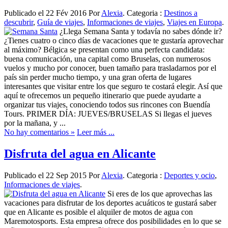
Publicado el 22 Fév 2016 Por
Alexia
. Categoria :
Destinos a
descubrir
,
Guía de viajes
,
Informaciones de viajes
,
Viajes en Europa
.
¿Llega Semana Santa y todavía no sabes dónde ir?
¿Tienes cuatro o cinco días de vacaciones que te gustaría aprovechar
al máximo? Bélgica se presentan como una perfecta candidata:
buena comunicación, una capital como Bruselas, con numerosos
vuelos y mucho por conocer, buen tamaño para trasladarnos por el
país sin perder mucho tiempo, y una gran oferta de lugares
interesantes que visitar entre los que seguro te costará elegir. Así que
aquí te ofrecemos un pequeño itinerario que puede ayudarte a
organizar tus viajes, conociendo todos sus rincones con Buendía
Tours. PRIMER DÍA: JUEVES/BRUSELAS Si llegas el jueves
por la mañana, y ...
No hay comentarios »
Leer más ...
Disfruta del agua en Alicante
Publicado el 22 Sep 2015 Por
Alexia
. Categoria :
Deportes y ocio
,
Informaciones de viajes
.
Si eres de los que aprovechas las
vacaciones para disfrutar de los deportes acuáticos te gustará saber
que en Alicante es posible el alquiler de motos de agua con
Maremotosports. Esta empresa ofrece dos posibilidades en lo que se