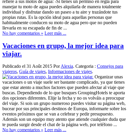
refiere a sus motos de agua: -Si tienes un permiso en regla para
manejar tu moto de agua puedes alquilarla de manera totalmente
individual y disfrutar dando un paseo a tu aire y trazándote tus
propias rutas. Es la opción ideal para aquellas personas que
habitualmente conducen su moto de agua pero que no pueden
llevarla en su escapada de fin de ...
No hay comentarios »
Leer más ...
Vacaciones en grupo, la mejor idea para
viajar.
Publicado el 31 Août 2015 Por
Alexia
. Categoria :
Consejos para
viajeros
,
Guía de viajes
,
Informaciones de viajes
.
Organizar unas
vacaciones o un viaje suele ser bastante complicado, ya que tienes
que estar atento a muchos factores que pueden afectar al viaje que
buscas. Dependiendo de lo que busques GroupingHotels te aporta
dos opciones diferentes. Elije la fecha y no os volváis a preocupar
del viaje. Si sois un grupo numeroso puedes visitar su página web,
bucear por sus principales destinos de Europa, informarte sobre los
eventos próximos que se van a celebrar y pedir presupuesto.
Además son un equipo muy atento que atiende cualquier duda que
te pueda surgir desde el chat de la página web, por teléfono ...
No hay comentarios »
Leer más ...