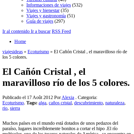
Informaciones de viajes
(532)
Viajes y bienestar
(35)
Viajes y gastronomía
(51)
Guía de viajes
(297)
Ir al contenido
Ir a buscar
RSS Feed
Home
viajesideas
»
Ecoturismo
» El Cañón Cristal , el maravilloso río de
los 5 colores.
El Cañón Cristal , el
maravilloso río de los 5 colores.
Publicado el 17 Août 2012 Por
Alexia
. Categoria:
Ecoturismo
.
Tags:
alga
,
caños cristal
,
descubrimiento
,
naturaleza
,
rio
,
sierra
Muchos países en el mundo está dotados de unos pedazos del
paraíso, lugares increíblemente bonitos a cortar el hipo .El río
multicolor ,uno de los tesoros naturales de América , se encuentra en