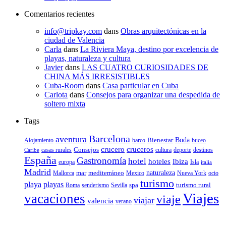
Comentarios recientes
info@tripkay.com
dans
Obras arquitectónicas en la
ciudad de Valencia
Carla
dans
La Riviera Maya, destino por excelencia de
playas, naturaleza y cultura
Javier
dans
LAS CUATRO CURIOSIDADES DE
CHINA MÁS IRRESISTIBLES
Cuba-Room
dans
Casa particular en Cuba
Carlota
dans
Consejos para organizar una despedida de
soltero mixta
Tags
Barcelona
aventura
Bienestar
Boda
Alojamiento
barco
buceo
crucero
cruceros
Consejos
casas rurales
deporte
cultura
destinos
Caribe
España
Gastronomía
hotel
hoteles
Ibiza
europa
Isla
italia
Madrid
mar
mediterráneo
naturaleza
Mallorca
Mexico
Nueva York
ocio
turismo
playa
playas
spa
turismo rural
senderismo
Roma
Sevilla
Viajes
vacaciones
viaje
viajar
valencia
verano