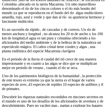
Colombia ,ubicado en la sierra Macarena. Un sitio maravilloso
denominado el río de los cincos colores o el río más bonito del
mundo ya que se reproducen en el fundo del río algas multicolores
amarilla, rojo, azul y verde y que dan al río su apariencia hermoso y
fascinante multicolor.
Es un sucesión de rápido , de cascadas y de correos. Un río de
menos anchura y longitud , no alcanza los 20 m de ancho y los 100
km de longitud,el agua es tan pura y cristalina ofreciendo a los
aficionados del medio ambiente y de la belleza de la naturaleza un
espectáculo mágico. El caños cristal tiene corales y algas , una
planta endémica del especie Macarenia clavígera
En el periodo de la lluvia el caudal del rió crece de una manera
impresionante y en cuanto a las algas se dice que se multiplican
mejor en periodo de verano , cuando el río se seca.
Uno de los patrimonios biológicos de la humanidad , la protección
de este tesoro es extremo ya que la sierra es el hogar de varios
especies de aves ,43 especies de reptiles 10 especies de anfibios y 8
de primates.
Descubrir los riquezas naturales escondidos en rincones secretos en
el mundo es uno de los desafíos de los aficionados de aventura y de
descubrimiento. Pues no vacilen mas , partan a explorar los lugares