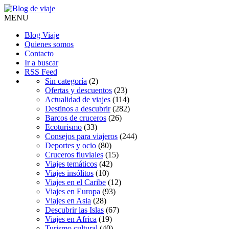
MENU
Blog Viaje
Quienes somos
Contacto
Ir a buscar
RSS Feed
Sin categoría
(2)
Ofertas y descuentos
(23)
Actualidad de viajes
(114)
Destinos a descubrir
(282)
Barcos de cruceros
(26)
Ecoturismo
(33)
Consejos para viajeros
(244)
Deportes y ocio
(80)
Cruceros fluviales
(15)
Viajes temáticos
(42)
Viajes insólitos
(10)
Viajes en el Caribe
(12)
Viajes en Europa
(93)
Viajes en Asia
(28)
Descubrir las Islas
(67)
Viajes en Africa
(19)
Turismo cultural
(40)