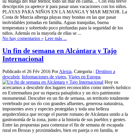
su Manga del Mar Menor, todo un mar en calma… Con esta breve
descripción ya apetece ir para pasar unas vacaciones con los niños.
PLAYAS PARA NIÑOS EN LA MANGA Y MAR MENOR. La
Costa de Murcia alberga playas muy bonitas en las que pasar
inolvidables jornadas en familia. Aguas tranquilas, buena
temperatura y sobretodo poco profundas para la seguridad de los
niños. Además en la mayoría de ellas se ...
No hay comentarios »
Leer más ...
Un fin de semana en Alcántara y Tajo
Internacional
Publicado el 26 Fév 2016 Por
Alexia
. Categoria :
Destinos a
descubrir
,
Informaciones de viajes
,
Viajes en Europa
.
Hoy os
acercamos a descubrir dos lugares reconocidos como interés turístico
en Extremadura por su riqueza paisajística y un rico patrimonio
monumental. Descubre en un fin de semana, un territorio totalmente
vertebrado por un río con grandes afluentes, generosa naturaleza,
imponentes aves y especies protegidas y toda una belleza
arquitectónica que recoge el puente romano de Alcántara unido a la
gastronomía de la zona, junto a la historia de sus pueblos y gentes.
Entre las propuestas para comenzar el fin de semana de escapada
rural en Brozas y proximidades, bien en pareja o en familia, te