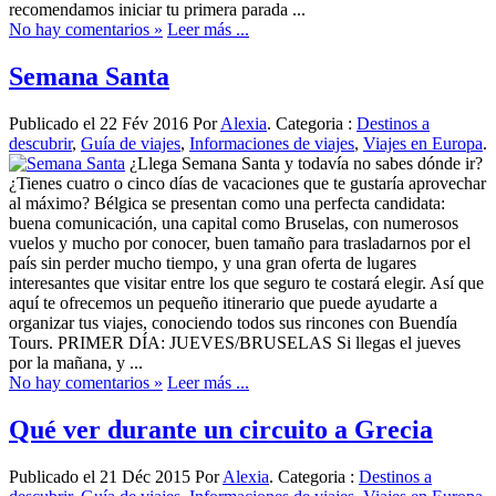
recomendamos iniciar tu primera parada ...
No hay comentarios »
Leer más ...
Semana Santa
Publicado el 22 Fév 2016 Por
Alexia
. Categoria :
Destinos a
descubrir
,
Guía de viajes
,
Informaciones de viajes
,
Viajes en Europa
.
¿Llega Semana Santa y todavía no sabes dónde ir?
¿Tienes cuatro o cinco días de vacaciones que te gustaría aprovechar
al máximo? Bélgica se presentan como una perfecta candidata:
buena comunicación, una capital como Bruselas, con numerosos
vuelos y mucho por conocer, buen tamaño para trasladarnos por el
país sin perder mucho tiempo, y una gran oferta de lugares
interesantes que visitar entre los que seguro te costará elegir. Así que
aquí te ofrecemos un pequeño itinerario que puede ayudarte a
organizar tus viajes, conociendo todos sus rincones con Buendía
Tours. PRIMER DÍA: JUEVES/BRUSELAS Si llegas el jueves
por la mañana, y ...
No hay comentarios »
Leer más ...
Qué ver durante un circuito a Grecia
Publicado el 21 Déc 2015 Por
Alexia
. Categoria :
Destinos a