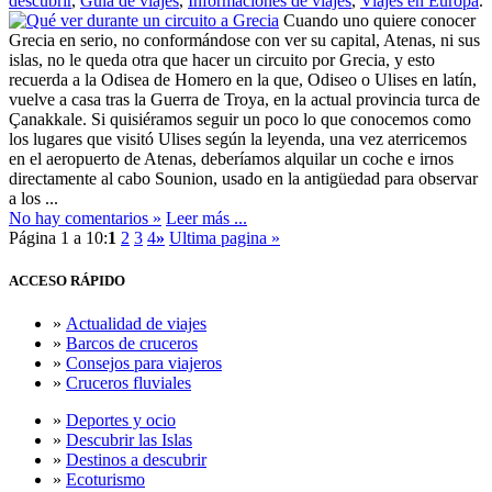
descubrir
,
Guía de viajes
,
Informaciones de viajes
,
Viajes en Europa
.
Cuando uno quiere conocer
Grecia en serio, no conformándose con ver su capital, Atenas, ni sus
islas, no le queda otra que hacer un circuito por Grecia, y esto
recuerda a la Odisea de Homero en la que, Odiseo o Ulises en latín,
vuelve a casa tras la Guerra de Troya, en la actual provincia turca de
Çanakkale. Si quisiéramos seguir un poco lo que conocemos como
los lugares que visitó Ulises según la leyenda, una vez aterricemos
en el aeropuerto de Atenas, deberíamos alquilar un coche e irnos
directamente al cabo Sounion, usado en la antigüedad para observar
a los ...
No hay comentarios »
Leer más ...
Página 1 a 10:
1
2
3
4
»
Ultima pagina »
ACCESO
RÁPIDO
»
Actualidad de viajes
»
Barcos de cruceros
»
Consejos para viajeros
»
Cruceros fluviales
»
Deportes y ocio
»
Descubrir las Islas
»
Destinos a descubrir
»
Ecoturismo