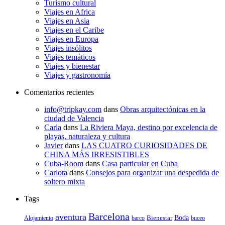
Turismo cultural
Viajes en Africa
Viajes en Asia
Viajes en el Caribe
Viajes en Europa
Viajes insólitos
Viajes temáticos
Viajes y bienestar
Viajes y gastronomía
Comentarios recientes
info@tripkay.com
dans
Obras arquitectónicas en la
ciudad de Valencia
Carla
dans
La Riviera Maya, destino por excelencia de
playas, naturaleza y cultura
Javier
dans
LAS CUATRO CURIOSIDADES DE
CHINA MÁS IRRESISTIBLES
Cuba-Room
dans
Casa particular en Cuba
Carlota
dans
Consejos para organizar una despedida de
soltero mixta
Tags
Barcelona
aventura
Bienestar
Boda
Alojamiento
barco
buceo