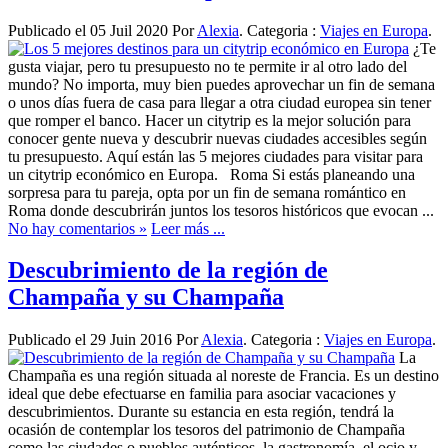
Publicado el 05 Juil 2020 Por
Alexia
. Categoria :
Viajes en Europa
.
¿Te
gusta viajar, pero tu presupuesto no te permite ir al otro lado del
mundo? No importa, muy bien puedes aprovechar un fin de semana
o unos días fuera de casa para llegar a otra ciudad europea sin tener
que romper el banco. Hacer un citytrip es la mejor solución para
conocer gente nueva y descubrir nuevas ciudades accesibles según
tu presupuesto. Aquí están las 5 mejores ciudades para visitar para
un citytrip económico en Europa. Roma Si estás planeando una
sorpresa para tu pareja, opta por un fin de semana romántico en
Roma donde descubrirán juntos los tesoros históricos que evocan ...
No hay comentarios »
Leer más ...
Descubrimiento de la región de
Champaña y su Champaña
Publicado el 29 Juin 2016 Por
Alexia
. Categoria :
Viajes en Europa
.
La
Champaña es una región situada al noreste de Francia. Es un destino
ideal que debe efectuarse en familia para asociar vacaciones y
descubrimientos. Durante su estancia en esta región, tendrá la
ocasión de contemplar los tesoros del patrimonio de Champaña
como las ciudades o pueblos auténticos, la gastronomía, el ocio y