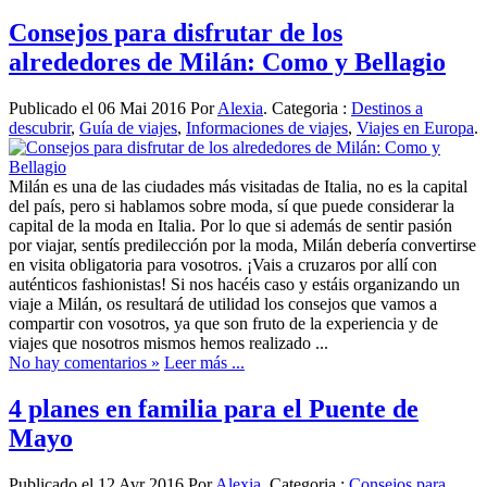
Consejos para disfrutar de los
alrededores de Milán: Como y Bellagio
Publicado el 06 Mai 2016 Por
Alexia
. Categoria :
Destinos a
descubrir
,
Guía de viajes
,
Informaciones de viajes
,
Viajes en Europa
.
Milán es una de las ciudades más visitadas de Italia, no es la capital
del país, pero si hablamos sobre moda, sí que puede considerar la
capital de la moda en Italia. Por lo que si además de sentir pasión
por viajar, sentís predilección por la moda, Milán debería convertirse
en visita obligatoria para vosotros. ¡Vais a cruzaros por allí con
auténticos fashionistas! Si nos hacéis caso y estáis organizando un
viaje a Milán, os resultará de utilidad los consejos que vamos a
compartir con vosotros, ya que son fruto de la experiencia y de
viajes que nosotros mismos hemos realizado ...
No hay comentarios »
Leer más ...
4 planes en familia para el Puente de
Mayo
Publicado el 12 Avr 2016 Por
Alexia
. Categoria :
Consejos para