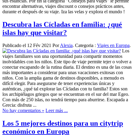
sus estancias. Por fin la categoría "Consejos para viajes" le permite
encontrar alternativas, viajes discount o consejos prácticos antes,
durante et después de su viaje. Iza las velas y explora el mundo !
Descubra las Cícladas en familia: ¿qué
islas hay que visitar?
Publicado el 12 Fév 2021 Por
Alexia
. Categoria :
Viajes en Europa
.
Los
viajes familiares son una oportunidad para compartir momentos
inolvidables con los niños. Este tipo de viaje permite tejer o volver a
conectar escapando de la rutina diaria. El destino es una de las cosas
más importantes a considerar para unas vacaciones exitosas con
niños. Con la amplia gama de destinos disponibles, a menudo es
difícil elegir. Para asegurarse de tener experiencias únicas y
auténticas, ¿qué tal explorar las Cícladas con tu familia? Estos son
los archipiélagos griegos que se encuentran en el sur del mar Egeo.
Con más de 250 islas, no tendrá tiempo para aburrirse. Escapada a
Grecia: disfruta ...
No hay comentarios »
Leer más ...
Los 5 mejores destinos para un citytrip
económico en Europa