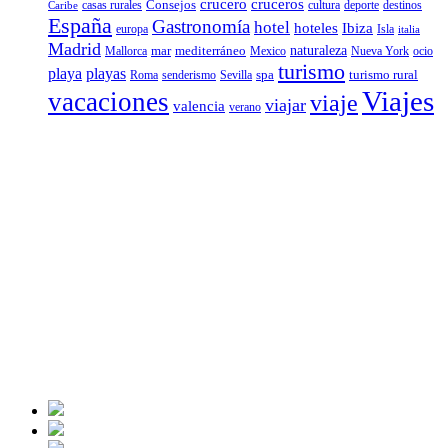
crucero
cruceros
Consejos
casas rurales
deporte
cultura
destinos
Caribe
España
Gastronomía
hotel
hoteles
Ibiza
europa
Isla
italia
Madrid
mar
mediterráneo
naturaleza
Mallorca
Mexico
Nueva York
ocio
turismo
playa
playas
spa
turismo rural
senderismo
Roma
Sevilla
Viajes
vacaciones
viaje
viajar
valencia
verano