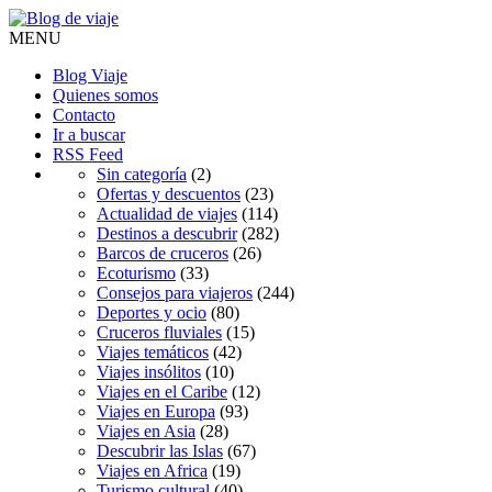
MENU
Blog Viaje
Quienes somos
Contacto
Ir a buscar
RSS Feed
Sin categoría
(2)
Ofertas y descuentos
(23)
Actualidad de viajes
(114)
Destinos a descubrir
(282)
Barcos de cruceros
(26)
Ecoturismo
(33)
Consejos para viajeros
(244)
Deportes y ocio
(80)
Cruceros fluviales
(15)
Viajes temáticos
(42)
Viajes insólitos
(10)
Viajes en el Caribe
(12)
Viajes en Europa
(93)
Viajes en Asia
(28)
Descubrir las Islas
(67)
Viajes en Africa
(19)
Turismo cultural
(40)