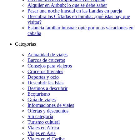
Alquiler en Airbnb: lo que se debe saber
Pasar una noche inusual en las Landas en pareja
Descubra las Cícladas en familia: ¿qué islas hay que
visitar?
Estancia familiar inusual: opte por unas vacaciones en
cabaña
Categorías
Actualidad de viajes
Barcos de cruceros
Consejos para viajeros
Cruceros fluviales
Deportes y ocio
Descubrir las Islas
Destinos a descubrir
Ecoturismo
Guía de viajes
Informaciones de viajes
Ofertas y descuentos
Sin categoría
Turismo cultural
Viajes en Africa
Viajes en Asia
Viajes en el Caribe