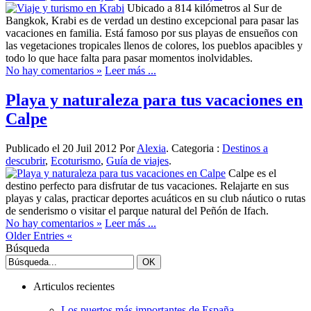
Ubicado a 814 kilómetros al Sur de
Bangkok, Krabi es de verdad un destino excepcional para pasar las
vacaciones en familia. Está famoso por sus playas de ensueños con
las vegetaciones tropicales llenos de colores, los pueblos apacibles y
todo lo que hace falta para pasar momentos inolvidables.
No hay comentarios »
Leer más ...
Playa y naturaleza para tus vacaciones en
Calpe
Publicado el 20 Juil 2012 Por
Alexia
. Categoria :
Destinos a
descubrir
,
Ecoturismo
,
Guía de viajes
.
Calpe es el
destino perfecto para disfrutar de tus vacaciones. Relajarte en sus
playas y calas, practicar deportes acuáticos en su club náutico o rutas
de senderismo o visitar el parque natural del Peñón de Ifach.
No hay comentarios »
Leer más ...
Older Entries «
Búsqueda
Articulos recientes
Los puertos más importantes de España