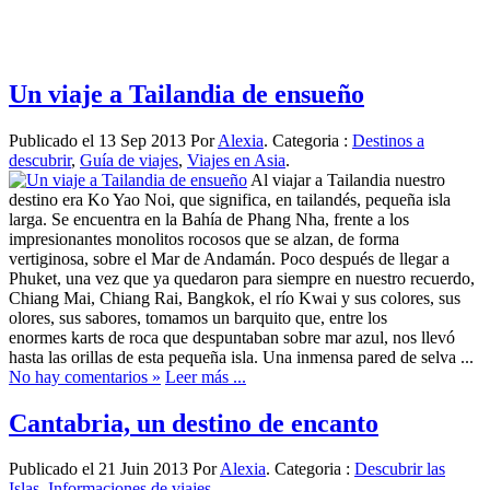
Un viaje a Tailandia de ensueño
Publicado el 13 Sep 2013 Por
Alexia
. Categoria :
Destinos a
descubrir
,
Guía de viajes
,
Viajes en Asia
.
Al viajar a Tailandia nuestro
destino era Ko Yao Noi, que significa, en tailandés, pequeña isla
larga. Se encuentra en la Bahía de Phang Nha, frente a los
impresionantes monolitos rocosos que se alzan, de forma
vertiginosa, sobre el Mar de Andamán. Poco después de llegar a
Phuket, una vez que ya quedaron para siempre en nuestro recuerdo,
Chiang Mai, Chiang Rai, Bangkok, el río Kwai y sus colores, sus
olores, sus sabores, tomamos un barquito que, entre los
enormes karts de roca que despuntaban sobre mar azul, nos llevó
hasta las orillas de esta pequeña isla. Una inmensa pared de selva ...
No hay comentarios »
Leer más ...
Cantabria, un destino de encanto
Publicado el 21 Juin 2013 Por
Alexia
. Categoria :
Descubrir las
Islas
,
Informaciones de viajes
.