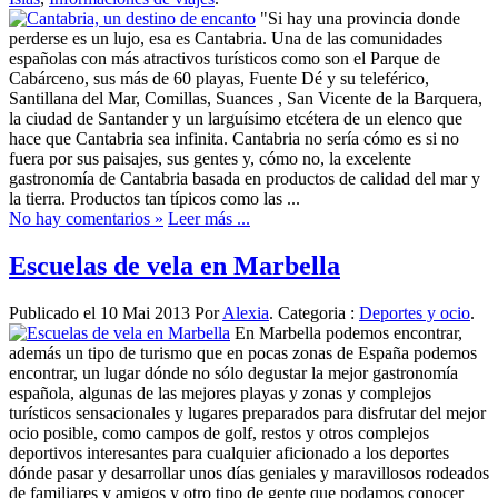
"Si hay una provincia donde
perderse es un lujo, esa es Cantabria. Una de las comunidades
españolas con más atractivos turísticos como son el Parque de
Cabárceno, sus más de 60 playas, Fuente Dé y su teleférico,
Santillana del Mar, Comillas, Suances , San Vicente de la Barquera,
la ciudad de Santander y un larguísimo etcétera de un elenco que
hace que Cantabria sea infinita. Cantabria no sería cómo es si no
fuera por sus paisajes, sus gentes y, cómo no, la excelente
gastronomía de Cantabria basada en productos de calidad del mar y
la tierra. Productos tan típicos como las ...
No hay comentarios »
Leer más ...
Escuelas de vela en Marbella
Publicado el 10 Mai 2013 Por
Alexia
. Categoria :
Deportes y ocio
.
En Marbella podemos encontrar,
además un tipo de turismo que en pocas zonas de España podemos
encontrar, un lugar dónde no sólo degustar la mejor gastronomía
española, algunas de las mejores playas y zonas y complejos
turísticos sensacionales y lugares preparados para disfrutar del mejor
ocio posible, como campos de golf, restos y otros complejos
deportivos interesantes para cualquier aficionado a los deportes
dónde pasar y desarrollar unos días geniales y maravillosos rodeados
de familiares y amigos y otro tipo de gente que podamos conocer