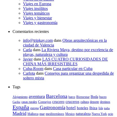
Viajes en Europa
Viajes insólitos
Viajes temáticos
Viajes y bienestar
Viajes y gastronomía
Comentarios recientes
info@tripkay.com
dans
Obras arquitectónicas en la
ciudad de Valencia
Carla
dans
La Riviera Maya, destino por excelencia de
playas, naturaleza y cultura
Javier
dans
LAS CUATRO CURIOSIDADES DE
CHINA MÁS IRRESISTIBLES
Cuba-Room
dans
Casa particular en Cuba
Carlota
dans
Consejos para organizar una despedida de
soltero mixta
Tags
Barcelona
aventura
Bienestar
Boda
Alojamiento
barco
buceo
crucero
cruceros
Consejos
casas rurales
deporte
cultura
destinos
Caribe
España
Gastronomía
hotel
hoteles
Ibiza
europa
Isla
italia
Madrid
mar
mediterráneo
naturaleza
Mallorca
Mexico
Nueva York
ocio