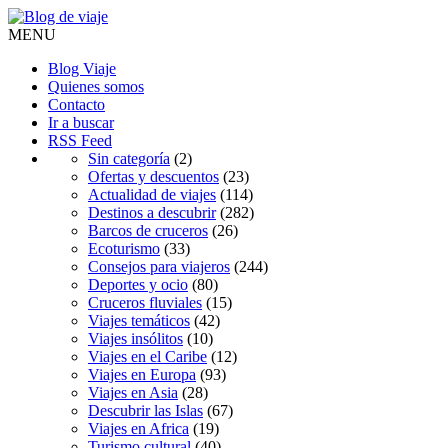
MENU
Blog Viaje
Quienes somos
Contacto
Ir a buscar
RSS Feed
Sin categoría
(2)
Ofertas y descuentos
(23)
Actualidad de viajes
(114)
Destinos a descubrir
(282)
Barcos de cruceros
(26)
Ecoturismo
(33)
Consejos para viajeros
(244)
Deportes y ocio
(80)
Cruceros fluviales
(15)
Viajes temáticos
(42)
Viajes insólitos
(10)
Viajes en el Caribe
(12)
Viajes en Europa
(93)
Viajes en Asia
(28)
Descubrir las Islas
(67)
Viajes en Africa
(19)
Turismo cultural
(40)