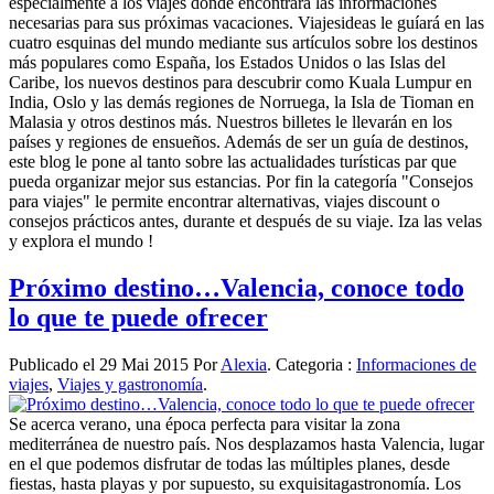
especialmente a los viajes donde encontrará las informaciones
necesarias para sus próximas vacaciones. Viajesideas le guíará en las
cuatro esquinas del mundo mediante sus artículos sobre los destinos
más populares como España, los Estados Unidos o las Islas del
Caribe, los nuevos destinos para descubrir como Kuala Lumpur en
India, Oslo y las demás regiones de Norruega, la Isla de Tioman en
Malasia y otros destinos más. Nuestros billetes le llevarán en los
países y regiones de ensueños. Además de ser un guía de destinos,
este blog le pone al tanto sobre las actualidades turísticas par que
pueda organizar mejor sus estancias. Por fin la categoría "Consejos
para viajes" le permite encontrar alternativas, viajes discount o
consejos prácticos antes, durante et después de su viaje. Iza las velas
y explora el mundo !
Próximo destino…Valencia, conoce todo
lo que te puede ofrecer
Publicado el 29 Mai 2015 Por
Alexia
. Categoria :
Informaciones de
viajes
,
Viajes y gastronomía
.
Se acerca verano, una época perfecta para visitar la zona
mediterránea de nuestro país. Nos desplazamos hasta Valencia, lugar
en el que podemos disfrutar de todas las múltiples planes, desde
fiestas, hasta playas y por supuesto, su exquisitagastronomía. Los