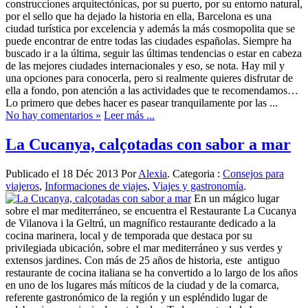
construcciones arquitectónicas, por su puerto, por su entorno natural,
por el sello que ha dejado la historia en ella, Barcelona es una
ciudad turística por excelencia y además la más cosmopolita que se
puede encontrar de entre todas las ciudades españolas. Siempre ha
buscado ir a la última, seguir las últimas tendencias o estar en cabeza
de las mejores ciudades internacionales y eso, se nota. Hay mil y
una opciones para conocerla, pero si realmente quieres disfrutar de
ella a fondo, pon atención a las actividades que te recomendamos…
Lo primero que debes hacer es pasear tranquilamente por las ...
No hay comentarios »
Leer más ...
La Cucanya, calçotadas con sabor a mar
Publicado el 18 Déc 2013 Por
Alexia
. Categoria :
Consejos para
viajeros
,
Informaciones de viajes
,
Viajes y gastronomía
.
En un mágico lugar
sobre el mar mediterráneo, se encuentra el Restaurante La Cucanya
de Vilanova i la Geltrú, un magnífico restaurante dedicado a la
cocina marinera, local y de temporada que destaca por su
privilegiada ubicación, sobre el mar mediterráneo y sus verdes y
extensos jardines. Con más de 25 años de historia, este antiguo
restaurante de cocina italiana se ha convertido a lo largo de los años
en uno de los lugares más míticos de la ciudad y de la comarca,
referente gastronómico de la región y un espléndido lugar de