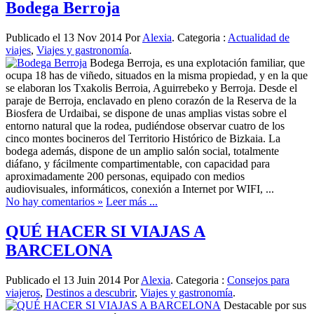
Bodega Berroja
Publicado el 13 Nov 2014 Por
Alexia
. Categoria :
Actualidad de
viajes
,
Viajes y gastronomía
.
Bodega Berroja, es una explotación familiar, que
ocupa 18 has de viñedo, situados en la misma propiedad, y en la que
se elaboran los Txakolis Berroia, Aguirrebeko y Berroja. Desde el
paraje de Berroja, enclavado en pleno corazón de la Reserva de la
Biosfera de Urdaibai, se dispone de unas amplias vistas sobre el
entorno natural que la rodea, pudiéndose observar cuatro de los
cinco montes bocineros del Territorio Histórico de Bizkaia. La
bodega además, dispone de un amplio salón social, totalmente
diáfano, y fácilmente compartimentable, con capacidad para
aproximadamente 200 personas, equipado con medios
audiovisuales, informáticos, conexión a Internet por WIFI, ...
No hay comentarios »
Leer más ...
QUÉ HACER SI VIAJAS A
BARCELONA
Publicado el 13 Juin 2014 Por
Alexia
. Categoria :
Consejos para
viajeros
,
Destinos a descubrir
,
Viajes y gastronomía
.
Destacable por sus