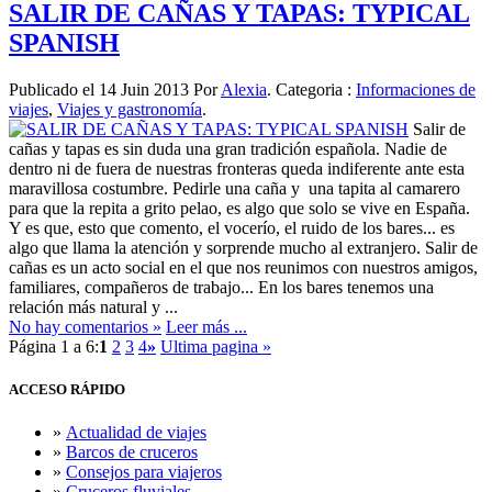
SALIR DE CAÑAS Y TAPAS: TYPICAL
SPANISH
Publicado el 14 Juin 2013 Por
Alexia
. Categoria :
Informaciones de
viajes
,
Viajes y gastronomía
.
Salir de
cañas y tapas es sin duda una gran tradición española. Nadie de
dentro ni de fuera de nuestras fronteras queda indiferente ante esta
maravillosa costumbre. Pedirle una caña y una tapita al camarero
para que la repita a grito pelao, es algo que solo se vive en España.
Y es que, esto que comento, el vocerío, el ruido de los bares... es
algo que llama la atención y sorprende mucho al extranjero. Salir de
cañas es un acto social en el que nos reunimos con nuestros amigos,
familiares, compañeros de trabajo... En los bares tenemos una
relación más natural y ...
No hay comentarios »
Leer más ...
Página 1 a 6:
1
2
3
4
»
Ultima pagina »
ACCESO
RÁPIDO
»
Actualidad de viajes
»
Barcos de cruceros
»
Consejos para viajeros
»
Cruceros fluviales