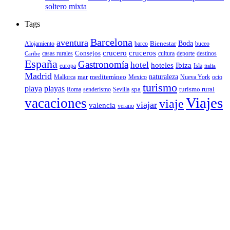
soltero mixta
Tags
Barcelona
aventura
Bienestar
Boda
Alojamiento
barco
buceo
crucero
cruceros
Consejos
casas rurales
deporte
cultura
destinos
Caribe
España
Gastronomía
hotel
hoteles
Ibiza
europa
Isla
italia
Madrid
mar
mediterráneo
naturaleza
Mallorca
Mexico
Nueva York
ocio
turismo
playa
playas
spa
turismo rural
senderismo
Roma
Sevilla
Viajes
vacaciones
viaje
viajar
valencia
verano