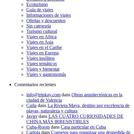
Ecoturismo
Guía de viajes
Informaciones de viajes
Ofertas y descuentos
Sin categoría
Turismo cultural
Viajes en Africa
Viajes en Asia
Viajes en el Caribe
Viajes en Europa
Viajes insólitos
Viajes temáticos
Viajes y bienestar
Viajes y gastronomía
Comentarios recientes
info@tripkay.com
dans
Obras arquitectónicas en la
ciudad de Valencia
Carla
dans
La Riviera Maya, destino por excelencia de
playas, naturaleza y cultura
Javier
dans
LAS CUATRO CURIOSIDADES DE
CHINA MÁS IRRESISTIBLES
Cuba-Room
dans
Casa particular en Cuba
Carlota
dans
Consejos para organizar una despedida de