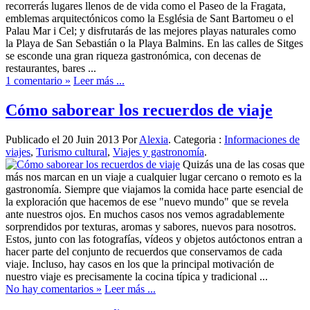
recorrerás lugares llenos de de vida como el Paseo de la Fragata,
emblemas arquitectónicos como la Església de Sant Bartomeu o el
Palau Mar i Cel; y disfrutarás de las mejores playas naturales como
la Playa de San Sebastián o la Playa Balmins. En las calles de Sitges
se esconde una gran riqueza gastronómica, con decenas de
restaurantes, bares ...
1 comentario »
Leer más ...
Cómo saborear los recuerdos de viaje
Publicado el 20 Juin 2013 Por
Alexia
. Categoria :
Informaciones de
viajes
,
Turismo cultural
,
Viajes y gastronomía
.
Quizás una de las cosas que
más nos marcan en un viaje a cualquier lugar cercano o remoto es la
gastronomía. Siempre que viajamos la comida hace parte esencial de
la exploración que hacemos de ese "nuevo mundo" que se revela
ante nuestros ojos. En muchos casos nos vemos agradablemente
sorprendidos por texturas, aromas y sabores, nuevos para nosotros.
Estos, junto con las fotografías, vídeos y objetos autóctonos entran a
hacer parte del conjunto de recuerdos que conservamos de cada
viaje. Incluso, hay casos en los que la principal motivación de
nuestro viaje es precisamente la cocina típica y tradicional ...
No hay comentarios »
Leer más ...