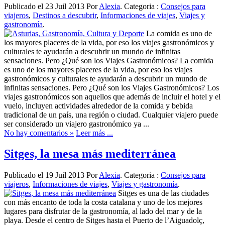
Publicado el 23 Juil 2013 Por
Alexia
. Categoria :
Consejos para
viajeros
,
Destinos a descubrir
,
Informaciones de viajes
,
Viajes y
gastronomía
.
La comida es uno de
los mayores placeres de la vida, por eso los viajes gastronómicos y
culturales te ayudarán a descubrir un mundo de infinitas
sensaciones. Pero ¿Qué son los Viajes Gastronómicos? La comida
es uno de los mayores placeres de la vida, por eso los viajes
gastronómicos y culturales te ayudarán a descubrir un mundo de
infinitas sensaciones. Pero ¿Qué son los Viajes Gastronómicos? Los
viajes gastronómicos son aquellos que además de incluir el hotel y el
vuelo, incluyen actividades alrededor de la comida y bebida
tradicional de un país, una región o ciudad. Cualquier viajero puede
ser considerado un viajero gastronómico ya ...
No hay comentarios »
Leer más ...
Sitges, la mesa más mediterránea
Publicado el 19 Juil 2013 Por
Alexia
. Categoria :
Consejos para
viajeros
,
Informaciones de viajes
,
Viajes y gastronomía
.
Sitges es una de las ciudades
con más encanto de toda la costa catalana y uno de los mejores
lugares para disfrutar de la gastronomía, al lado del mar y de la
playa. Desde el centro de Sitges hasta el Puerto de l’Aiguadolç,