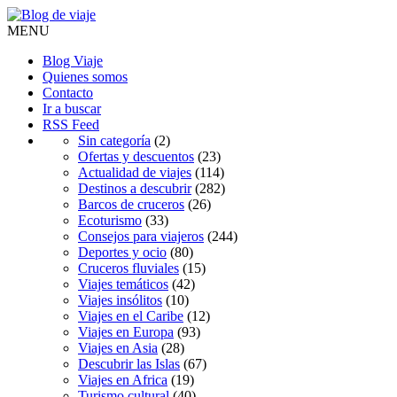
MENU
Blog Viaje
Quienes somos
Contacto
Ir a buscar
RSS Feed
Sin categoría
(2)
Ofertas y descuentos
(23)
Actualidad de viajes
(114)
Destinos a descubrir
(282)
Barcos de cruceros
(26)
Ecoturismo
(33)
Consejos para viajeros
(244)
Deportes y ocio
(80)
Cruceros fluviales
(15)
Viajes temáticos
(42)
Viajes insólitos
(10)
Viajes en el Caribe
(12)
Viajes en Europa
(93)
Viajes en Asia
(28)
Descubrir las Islas
(67)
Viajes en Africa
(19)
Turismo cultural
(40)