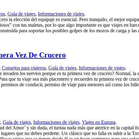
ros
,
Guía de viajes
,
Informaciones de viajes
.
cero la elección del equipaje es esencial. Pero tranquilo, el mejor equi
sos” con tus maletas, por lo que algo importante es que viajes en barco
nstruida para soportar los posibles golpes de los mozos de carga y las 
imera Vez De Crucero
,
Consejos para viajeros
,
Guía de viajes
,
Informaciones de viajes
.
e invaden los nervios porque es tu primera vez de crucero? Normal, la 
. Para que tu viaje sea más placentero y recuerdes tu primera vez de cru
 permisos de conducir, permiso de viaje para menores así como los bille
r
,
Guía de viajes
,
Informaciones de viajes
,
Viajes en Europa
.
ad del Amor’ y sin duda, el turista nada más que aterrice en la capital fr
ugares que no debes perderte. Un clásico que no falla es subir a la Torr
illosas vistas que se tienen desde él es un buen comienzo para una velad