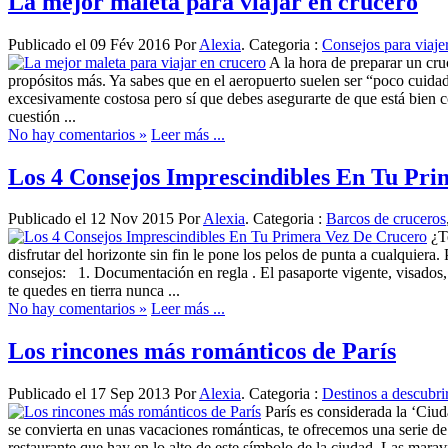
La mejor maleta para viajar en crucero
Publicado el 09 Fév 2016 Por
Alexia
. Categoria :
Consejos para viaje
A la hora de preparar un cru
propósitos más. Ya sabes que en el aeropuerto suelen ser “poco cuidado
excesivamente costosa pero sí que debes asegurarte de que está bien co
cuestión ...
No hay comentarios »
Leer más ...
Los 4 Consejos Imprescindibles En Tu Pr
Publicado el 12 Nov 2015 Por
Alexia
. Categoria :
Barcos de cruceros
¿T
disfrutar del horizonte sin fin le pone los pelos de punta a cualquiera
consejos: 1. Documentación en regla . El pasaporte vigente, visados,
te quedes en tierra nunca ...
No hay comentarios »
Leer más ...
Los rincones más románticos de París
Publicado el 17 Sep 2013 Por
Alexia
. Categoria :
Destinos a descubri
París es considerada la ‘Ciud
se convierta en unas vacaciones románticas, te ofrecemos una serie de l
restaurante que hay en lo alto de este símbolo de la ciudad. Las marav