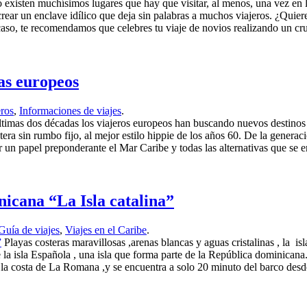
existen muchísimos lugares que hay que visitar, al menos, una vez en 
rear un enclave idílico que deja sin palabras a muchos viajeros. ¿Quiere
 caso, te recomendamos que celebres tu viaje de novios realizando un c
as europeos
eros
,
Informaciones de viajes
.
ltimas dos décadas los viajeros europeos han buscando nuevos destinos a 
rretera sin rumbo fijo, al mejor estilo hippie de los años 60. De la ge
ar un papel preponderante el Mar Caribe y todas las alternativas que se e
nicana “La Isla catalina”
Guía de viajes
,
Viajes en el Caribe
.
Playas costeras maravillosas ,arenas blancas y aguas cristalinas , la is
de la isla Española , una isla que forma parte de la República dominican
la costa de La Romana ,y se encuentra a solo 20 minuto del barco desde