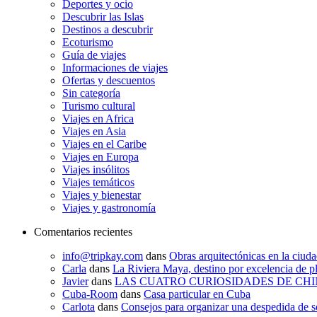
Deportes y ocio
Descubrir las Islas
Destinos a descubrir
Ecoturismo
Guía de viajes
Informaciones de viajes
Ofertas y descuentos
Sin categoría
Turismo cultural
Viajes en Africa
Viajes en Asia
Viajes en el Caribe
Viajes en Europa
Viajes insólitos
Viajes temáticos
Viajes y bienestar
Viajes y gastronomía
Comentarios recientes
info@tripkay.com
dans
Obras arquitectónicas en la ciud
Carla
dans
La Riviera Maya, destino por excelencia de pl
Javier
dans
LAS CUATRO CURIOSIDADES DE CHI
Cuba-Room
dans
Casa particular en Cuba
Carlota
dans
Consejos para organizar una despedida de s