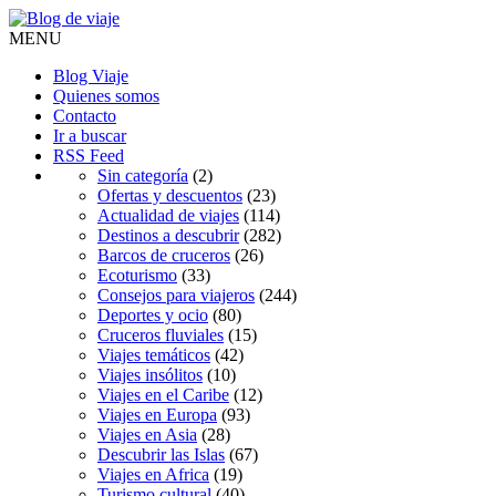
MENU
Blog Viaje
Quienes somos
Contacto
Ir a buscar
RSS Feed
Sin categoría
(2)
Ofertas y descuentos
(23)
Actualidad de viajes
(114)
Destinos a descubrir
(282)
Barcos de cruceros
(26)
Ecoturismo
(33)
Consejos para viajeros
(244)
Deportes y ocio
(80)
Cruceros fluviales
(15)
Viajes temáticos
(42)
Viajes insólitos
(10)
Viajes en el Caribe
(12)
Viajes en Europa
(93)
Viajes en Asia
(28)
Descubrir las Islas
(67)
Viajes en Africa
(19)
Turismo cultural
(40)