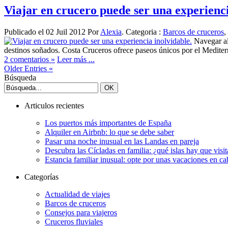
Viajar en crucero puede ser una experienci
Publicado el 02 Juil 2012 Por
Alexia
. Categoria :
Barcos de cruceros
,
Navegar al
destinos soñados. Costa Cruceros ofrece paseos únicos por el Mediterrá
2 comentarios »
Leer más ...
Older Entries «
Búsqueda
Articulos recientes
Los puertos más importantes de España
Alquiler en Airbnb: lo que se debe saber
Pasar una noche inusual en las Landas en pareja
Descubra las Cícladas en familia: ¿qué islas hay que visit
Estancia familiar inusual: opte por unas vacaciones en c
Categorías
Actualidad de viajes
Barcos de cruceros
Consejos para viajeros
Cruceros fluviales