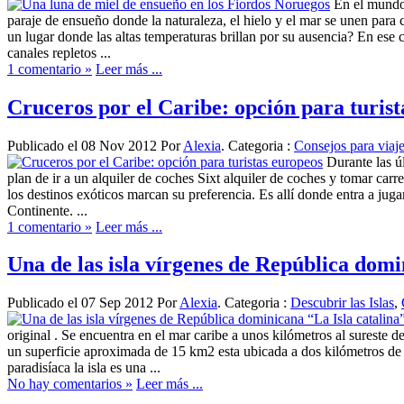
En el mundo 
paraje de ensueño donde la naturaleza, el hielo y el mar se unen para c
un lugar donde las altas temperaturas brillan por su ausencia? En ese
canales repletos ...
1 comentario »
Leer más ...
Cruceros por el Caribe: opción para turist
Publicado el 08 Nov 2012 Por
Alexia
. Categoria :
Consejos para viaj
Durante las ú
plan de ir a un alquiler de coches Sixt alquiler de coches y tomar ca
los destinos exóticos marcan su preferencia. Es allí donde entra a jug
Continente. ...
1 comentario »
Leer más ...
Una de las isla vírgenes de República domi
Publicado el 07 Sep 2012 Por
Alexia
. Categoria :
Descubrir las Islas
,
original . Se encuentra en el mar caribe a unos kilómetros al sureste 
un superficie aproximada de 15 km2 esta ubicada a dos kilómetros de 
paradisíaca la isla es una ...
No hay comentarios »
Leer más ...