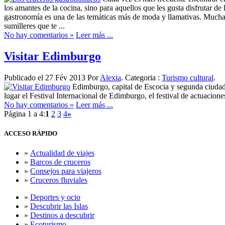
los amantes de la cocina, sino para aquellos que les gusta disfrutar 
gastronomía es una de las temáticas más de moda y llamativas. Muchas
sumilleres que te ...
No hay comentarios »
Leer más ...
Visitar Edimburgo
Publicado el 27 Fév 2013 Por
Alexia
. Categoria :
Turismo cultural
.
Edimburgo, capital de Escocia y segunda ciudad
lugar el Festival Internacional de Edimburgo, el festival de actuacion
No hay comentarios »
Leer más ...
Página 1 a 4:
1
2
3
4
»
ACCESO
RÁPIDO
»
Actualidad de viajes
»
Barcos de cruceros
»
Consejos para viajeros
»
Cruceros fluviales
»
Deportes y ocio
»
Descubrir las Islas
»
Destinos a descubrir
»
Ecoturismo