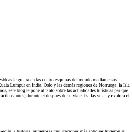
sideas le guíará en las cuatro esquinas del mundo mediante sus
Kuala Lumpur en India, Oslo y las demás regiones de Norruega, la Isla
s, este blog le pone al tanto sobre las actualidades turísticas par que
ácticos antes, durante et después de su viaje. Iza las velas y explora el
. Según la historia, numerosas civilizaciones más antiguas tuvieron su