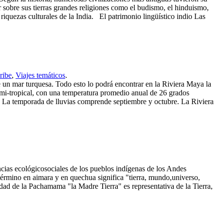
er sobre sus tierras grandes religiones como el budismo, el hinduismo,
s riquezas culturales de la India. El patrimonio lingüístico indio Las
ribe
,
Viajes temáticos
.
e un mar turquesa. Todo esto lo podrá encontrar en la Riviera Maya la
semi-tropical, con una temperatura promedio anual de 26 grados
o. La temporada de lluvias comprende septiembre y octubre. La Riviera
ias ecológico­sociales de los pueblos indígenas de los Andes
término en aimara y en quechua significa "tierra, mundo,universo,
d de la Pachamama "la Madre Tierra" es representativa de la Tierra,