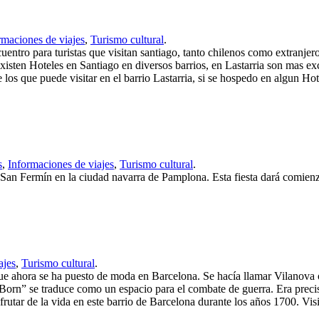
rmaciones de viajes
,
Turismo cultural
.
cuentro para turistas que visitan santiago, tanto chilenos como extranje
existen Hoteles en Santiago en diversos barrios, en Lastarria son mas ex
 los que puede visitar en el barrio Lastarria, si se hospedo en algun Ho
s
,
Informaciones de viajes
,
Turismo cultural
.
an Fermín en la ciudad navarra de Pamplona. Esta fiesta dará comienzo 
ajes
,
Turismo cultural
.
 que ahora se ha puesto de moda en Barcelona. Se hacía llamar Vilanov
Born” se traduce como un espacio para el combate de guerra. Era precis
rutar de la vida en este barrio de Barcelona durante los años 1700. Visi