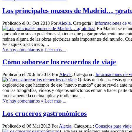
Los principales museos de Madrid… ¡gratu
Publicado el 01 Oct 2013 Por
Alexia
. Categoria :
Informaciones de vi
En Madrid se reúne
que quieran sus exposiciones sin tener que pagar previamente una entr
reúnen alguna de las obras pictóricas más importantes del mundo. Cues
Velázquez o El Greco, ...
No hay comentarios »
Leer más ...
Cómo saborear los recuerdos de viaje
Publicado el 20 Juin 2013 Por
Alexia
. Categoria :
Informaciones de vi
Quizás una de las cosas que 
exploración que hacemos de ese "nuevo mundo" que se revela ante nue
con las fotografías, vídeos y objetos autóctonos entran a hacer parte 
precisamente la cocina típica y tradicional ...
No hay comentarios »
Leer más ...
Los cruceros gastronómicos
Publicado el 06 Mai 2013 Por
Alexia
. Categoria :
Consejos para viaje
Cada vez es más frecuente encontrar en