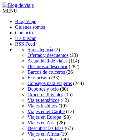
MENU
Blog Viaje
Quienes somos
Contacto
Ir a buscar
RSS Feed
Sin categoría
(2)
Ofertas y descuentos
(23)
Actualidad de viajes
(114)
Destinos a descubrir
(282)
Barcos de cruceros
(26)
Ecoturismo
(33)
Consejos para viajeros
(244)
Deportes y ocio
(80)
Cruceros fluviales
(15)
Viajes temáticos
(42)
Viajes insólitos
(10)
Viajes en el Caribe
(12)
Viajes en Europa
(93)
Viajes en Asia
(28)
Descubrir las Islas
(67)
Viajes en Africa
(19)
Turismo cultural
(40)