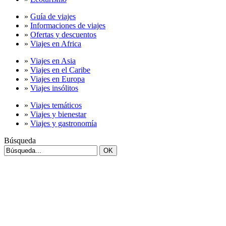
»
Guía de viajes
»
Informaciones de viajes
»
Ofertas y descuentos
»
Viajes en Africa
»
Viajes en Asia
»
Viajes en el Caribe
»
Viajes en Europa
»
Viajes insólitos
»
Viajes temáticos
»
Viajes y bienestar
»
Viajes y gastronomía
Búsqueda