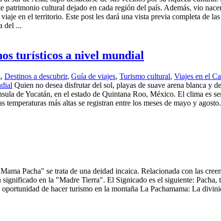
ante patrimonio cultural dejado en cada región del país. Además, vio nac
viaje en el territorio. Este post les dará una vista previa completa de la
 del ...
os turísticos a nivel mundial
s
,
Destinos a descubrir
,
Guía de viajes
,
Turismo cultural
,
Viajes en el Ca
Quien no desea disfrutar del sol, playas de suave arena blanca y d
península de Yucatán, en el estado de Quintana Roo, México. El clima es 
Las temperaturas más altas se registran entre los meses de mayo y agost
ama Pacha" se trata de una deidad incaica. Relacionada con las creenc
significado en la "Madre Tierra". El Signicado es el siguiente: Pacha, 
 oportunidad de hacer turismo en la montaña La Pachamama: La divinida