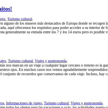
itos!
ajes
,
Turismo cultural
.
n alguno de los museos más destacados de Europa donde se recogen las 
ada, aquí ofrecemos los requisitos para poder acceder a su interior de 
ta generalmente su entrada entre los 7 y los 14 euros pero es posible v
ajes
,
Turismo cultural
,
Viajes y gastronomía
.
más nos marcan en un viaje a cualquier lugar cercano o remoto es la ga
stros ojos. En muchos casos nos vemos agradablemente sorprendidos po
del conjunto de recuerdos que conservamos de cada viaje. Incluso, hay ca
ros
,
Informaciones de viajes
,
Turismo cultural
,
Viajes y gastronomía
.
tre todas las ofertas para las vacaciones u ocio, las actividades gastro