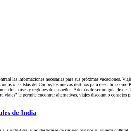
ntrará las informaciones necesarias para sus próximas vacaciones. Viaje
Unidos o las Islas del Caribe, los nuevos destinos para descubrir como 
n en los países y regiones de ensueños. Además de ser un guía de destino
 viajes" le permite encontrar alternativas, viajes discount o consejos pr
ales de India
da al sur de Asia, supo destacarse de sus vecinos por su riqueza cultural