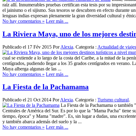
raíz allí. Innumerables pruebas certifican esta tesis por su impresion
el jainismo o el sijismo. Sus tesoros se descubren en efecto durante un 
lenguas indias expresan plenamente la gran diversidad cultural y étnica
No hay comentarios »
Leer más ...
La Riviera Maya, uno de los mejores destin
Publicado el 17 Fév 2015 Por
Alexia
. Categoria :
Actualidad de viaje
cual se extiende a lo largo de la costa del Caribe, a la mitad de la 
centígrados, pudiendo llegar a los 35 grados centígrados en verano. 
Maya alberga algunas de las ...
No hay comentarios »
Leer más ...
La Fiesta de la Pachamama
Publicado el 21 Oct 2014 Por
Alexia
. Categoria :
Turismo cultural
.
La Fiesta de la Pachamama o también "M
Centrales de América del Sur. Es por lo que la "Mama Pacha" tiene su 
tiempo, época" y Mama "madre". Es, sin lugar a dudas, una excelente
y también abarca además del suelo y la ...
No hay comentarios »
Leer más ...