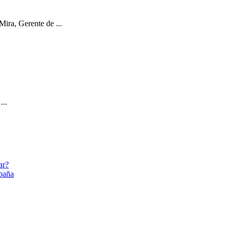
ira, Gerente de ...
...
ar?
abaña