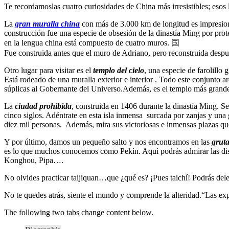
Te recordamoslas cuatro curiosidades de China más irresistibles; esos l
La
gran muralla china
con más de 3.000 km de longitud es impresiona
construcción fue una especie de obsesión de la dinastía Ming por prote
en la lengua china está compuesto de cuatro muros. 国
Fue construida antes que el muro de Adriano, pero reconstruida después
Otro lugar para visitar es el
templo del cielo
, una especie de farolillo
Está rodeado de una muralla exterior e interior . Todo este conjunto a
súplicas al Gobernante del Universo.Además, es el templo más grande
La
ciudad prohibida
, construida en 1406 durante la dinastía Ming. S
cinco siglos. Adéntrate en esta isla inmensa surcada por zanjas y una
diez mil personas. Además, mira sus victoriosas e inmensas plazas que
Y por último, damos un pequeño salto y nos encontramos en las
gruta
es lo que muchos conocemos como Pekín. Aquí podrás admirar las disti
Konghou, Pipa….
No olvides practicar taijiquan…que ¿qué es? ¡Pues taichí! Podrás dele
No te quedes atrás, siente el mundo y comprende la alteridad.“Las exp
The following two tabs change content below.