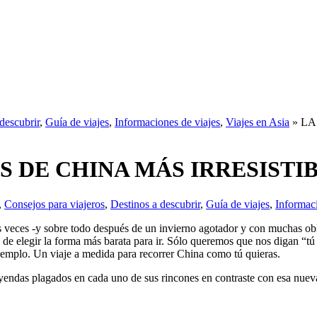
descubrir
,
Guía de viajes
,
Informaciones de viajes
,
Viajes en Asia
» LA
 DE CHINA MÁS IRRESISTI
,
Consejos para viajeros
,
Destinos a descubrir
,
Guía de viajes
,
Informaci
as veces -y sobre todo después de un invierno agotador y con muchas ob
ni de elegir la forma más barata para ir. Sólo queremos que nos digan “
ejemplo. Un viaje a medida para recorrer China como tú quieras.
leyendas plagados en cada uno de sus rincones en contraste con esa nue