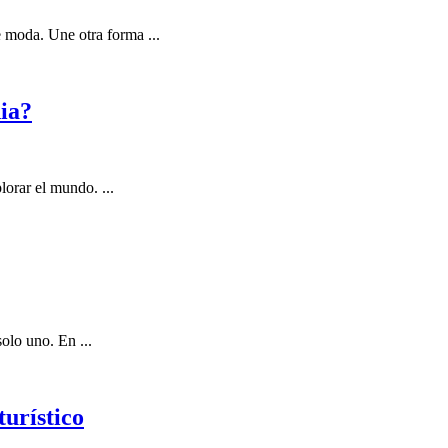
e moda. Une otra forma ...
nia?
lorar el mundo. ...
solo uno. En ...
turístico