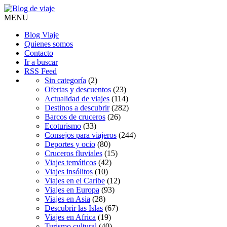
MENU
Blog Viaje
Quienes somos
Contacto
Ir a buscar
RSS Feed
Sin categoría
(2)
Ofertas y descuentos
(23)
Actualidad de viajes
(114)
Destinos a descubrir
(282)
Barcos de cruceros
(26)
Ecoturismo
(33)
Consejos para viajeros
(244)
Deportes y ocio
(80)
Cruceros fluviales
(15)
Viajes temáticos
(42)
Viajes insólitos
(10)
Viajes en el Caribe
(12)
Viajes en Europa
(93)
Viajes en Asia
(28)
Descubrir las Islas
(67)
Viajes en Africa
(19)
Turismo cultural
(40)