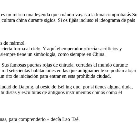
to es un mito o una leyenda que cuándo vayas a la luna comprobarás.Su
ultura china durante siglos. Si os fijáis incluso el ideograma de país
ños de mármol.
ierta forma al cielo. Y aquí el emperador ofrecía sacrificios y
o siempre tiene un simbología, como siempre en China.
. Sus famosas puertas rojas de entrada, cerradas al mundo durante
 mil setecientas habitaciones en las que antiguamente se podían alojar
rito de iniciación para entrar en esta prohibida ciudad.
ciudad de Datong, al oeste de Beijing que, por si tienes alguna duda,
budistas y esculturas de antiguos instrumentos chinos como el
ernas, para comprenderlo » decía Lao-Tsé.