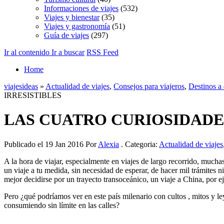
Informaciones de viajes
(532)
Viajes y bienestar
(35)
Viajes y gastronomía
(51)
Guía de viajes
(297)
Ir al contenido
Ir a buscar
RSS Feed
Home
viajesideas
»
Actualidad de viajes
,
Consejos para viajeros
,
Destinos a 
IRRESISTIBLES
LAS CUATRO CURIOSIDADES
Publicado el 19 Jan 2016 Por
Alexia
. Categoria:
Actualidad de viajes
A la hora de viajar, especialmente en viajes de largo recorrido, much
un viaje a tu medida, sin necesidad de esperar, de hacer mil trámites 
mejor decidirse por un trayecto transoceánico, un viaje a China, por 
Pero ¿qué podríamos ver en este país milenario con cultos , mitos y 
consumiendo sin límite en las calles?