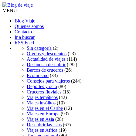
MENU
Blog Viaje
Quienes somos
Contacto
Ir a buscar
RSS Feed
Sin categoría
(2)
Ofertas y descuentos
(23)
Actualidad de viajes
(114)
Destinos a descubrir
(282)
Barcos de cruceros
(26)
Ecoturismo
(33)
Consejos para viajeros
(244)
Deportes y ocio
(80)
Cruceros fluviales
(15)
Viajes temáticos
(42)
Viajes insólitos
(10)
Viajes en el Caribe
(12)
Viajes en Europa
(93)
Viajes en Asia
(28)
Descubrir las Islas
(67)
Viajes en Africa
(19)
Turismo cultural
(40)