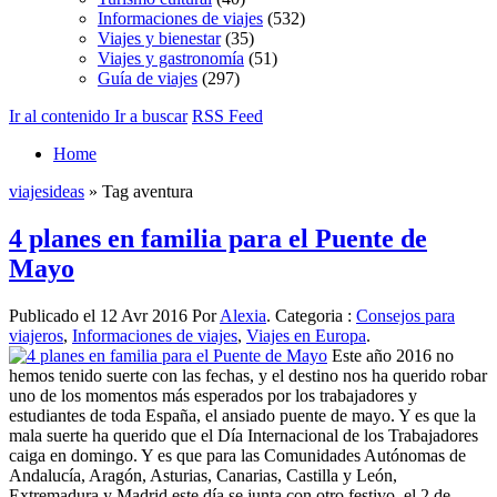
Informaciones de viajes
(532)
Viajes y bienestar
(35)
Viajes y gastronomía
(51)
Guía de viajes
(297)
Ir al contenido
Ir a buscar
RSS Feed
Home
viajesideas
» Tag aventura
4 planes en familia para el Puente de
Mayo
Publicado el 12 Avr 2016 Por
Alexia
. Categoria :
Consejos para
viajeros
,
Informaciones de viajes
,
Viajes en Europa
.
Este año 2016 no
hemos tenido suerte con las fechas, y el destino nos ha querido robar
uno de los momentos más esperados por los trabajadores y
estudiantes de toda España, el ansiado puente de mayo. Y es que la
mala suerte ha querido que el Día Internacional de los Trabajadores
caiga en domingo. Y es que para las Comunidades Autónomas de
Andalucía, Aragón, Asturias, Canarias, Castilla y León,
Extremadura y Madrid este día se junta con otro festivo, el 2 de