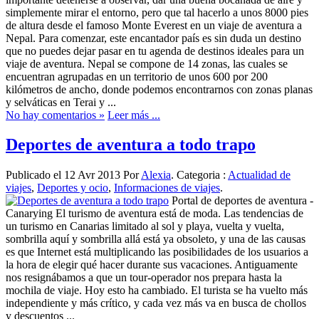
simplemente mirar el entorno, pero que tal hacerlo a unos 8000 pies
de altura desde el famoso Monte Everest en un viaje de aventura a
Nepal. Para comenzar, este encantador país es sin duda un destino
que no puedes dejar pasar en tu agenda de destinos ideales para un
viaje de aventura. Nepal se compone de 14 zonas, las cuales se
encuentran agrupadas en un territorio de unos 600 por 200
kilómetros de ancho, donde podemos encontrarnos con zonas planas
y selváticas en Terai y ...
No hay comentarios »
Leer más ...
Deportes de aventura a todo trapo
Publicado el 12 Avr 2013 Por
Alexia
. Categoria :
Actualidad de
viajes
,
Deportes y ocio
,
Informaciones de viajes
.
Portal de deportes de aventura -
Canarying El turismo de aventura está de moda. Las tendencias de
un turismo en Canarias limitado al sol y playa, vuelta y vuelta,
sombrilla aquí y sombrilla allá está ya obsoleto, y una de las causas
es que Internet está multiplicando las posibilidades de los usuarios a
la hora de elegir qué hacer durante sus vacaciones. Antiguamente
nos resignábamos a que un tour-operador nos prepara hasta la
mochila de viaje. Hoy esto ha cambiado. El turista se ha vuelto más
independiente y más crítico, y cada vez más va en busca de chollos
y descuentos ...