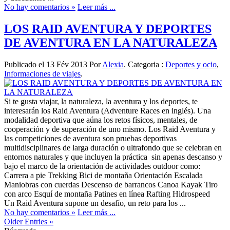
No hay comentarios »
Leer más ...
LOS RAID AVENTURA Y DEPORTES
DE AVENTURA EN LA NATURALEZA
Publicado el 13 Fév 2013 Por
Alexia
. Categoria :
Deportes y ocio
,
Informaciones de viajes
.
Si te gusta viajar, la naturaleza, la aventura y los deportes, te
interesarán los Raid Aventura (Adventure Races en inglés). Una
modalidad deportiva que aúna los retos físicos, mentales, de
cooperación y de superación de uno mismo. Los Raid Aventura y
las competiciones de aventura son pruebas deportivas
multidisciplinares de larga duración o ultrafondo que se celebran en
entornos naturales y que incluyen la práctica sin apenas descanso y
bajo el marco de la orientación de actividades outdoor como:
Carrera a pie Trekking Bici de montaña Orientación Escalada
Maniobras con cuerdas Descenso de barrancos Canoa Kayak Tiro
con arco Esquí de montaña Patines en línea Rafting Hidrospeed
Un Raid Aventura supone un desafío, un reto para los ...
No hay comentarios »
Leer más ...
Older Entries «