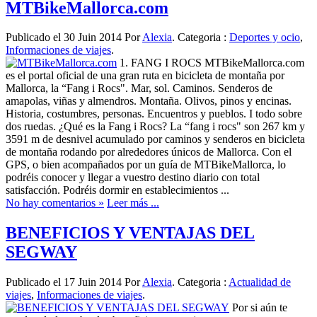
MTBikeMallorca.com
Publicado el 30 Juin 2014 Por
Alexia
. Categoria :
Deportes y ocio
,
Informaciones de viajes
.
1. FANG I ROCS MTBikeMallorca.com
es el portal oficial de una gran ruta en bicicleta de montaña por
Mallorca, la “Fang i Rocs". Mar, sol. Caminos. Senderos de
amapolas, viñas y almendros. Montaña. Olivos, pinos y encinas.
Historia, costumbres, personas. Encuentros y pueblos. I todo sobre
dos ruedas. ¿Qué es la Fang i Rocs? La “fang i rocs" son 267 km y
3591 m de desnivel acumulado por caminos y senderos en bicicleta
de montaña rodando por alrededores únicos de Mallorca. Con el
GPS, o bien acompañados por un guía de MTBikeMallorca, lo
podréis conocer y llegar a vuestro destino diario con total
satisfacción. Podréis dormir en establecimientos ...
No hay comentarios »
Leer más ...
BENEFICIOS Y VENTAJAS DEL
SEGWAY
Publicado el 17 Juin 2014 Por
Alexia
. Categoria :
Actualidad de
viajes
,
Informaciones de viajes
.
Por si aún te