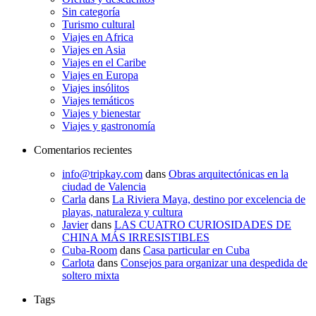
Sin categoría
Turismo cultural
Viajes en Africa
Viajes en Asia
Viajes en el Caribe
Viajes en Europa
Viajes insólitos
Viajes temáticos
Viajes y bienestar
Viajes y gastronomía
Comentarios recientes
info@tripkay.com
dans
Obras arquitectónicas en la
ciudad de Valencia
Carla
dans
La Riviera Maya, destino por excelencia de
playas, naturaleza y cultura
Javier
dans
LAS CUATRO CURIOSIDADES DE
CHINA MÁS IRRESISTIBLES
Cuba-Room
dans
Casa particular en Cuba
Carlota
dans
Consejos para organizar una despedida de
soltero mixta
Tags