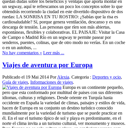
quedan dudas sobre los beneficios y ventajas que aporta montar en
un segway, aquí te refrescamos un poco los conceptos sobre lo que
obtendrás recorriendo la ciudad en este divertido dispositivo de dos
ruedas: LA SONRISA EN TU ROSTRO: ¿Sabías que la risa es
cardiosaludable? Sí, porque genera ventilación, descanso y es una
descarga de tensión. Las personas que ríen son más abiertas,
espontáneas, flexibles y colaborativas. EL PAISAJE: Visitar la Casa
de Campo o Madrid Río en un segway te permite pasear por
senderos, puentes, colinas, que de otro modo no verías. En un coche
o en un autobus, ...
No hay comentarios »
Leer más ...
Viajes de aventura por Europa
Publicado el 19 Mai 2014 Por
Alexia
. Categoria :
Deportes y ocio
,
Guía de viajes
,
Informaciones de viajes
.
Europa es un continente pequeño,
pero que esta conformado por multitud de paises con sus diferentes
idiomas, culturas y religiones. Desde oriente en Turquía hasta
occidente en España la variedad de climas, paisajes y estilos de vida,
hacen de Europa en su conjunto un destino turístico conocido
mundialmente por la variedad de turismo que se puede practicar en
él. En el sur el turismo típico de sol y playa es predominante, en el
norte el clima invita a un turismo cultural, ver monumento y museos.