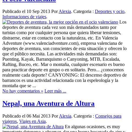
Publicado el 10 Sep 2013 Por
Alexia
. Categoria :
Deportes y ocio
,
Informaciones de viajes
.
Los
deportes de aventura cada vez son más demandados tanto por
turistas como por cualquier persona que quiera liberar tensiones,
distraerse, estar en contacto con la naturaleza, etc. En Valencia
Adventure (www.valenciadventure.com), empresa valenciana de
deportes de aventura, son conscientes de esta situación y ofrecen lo
que el público necesita. Las actividades más demandadas son:
Puenting, Kayak, Barranquismo o Canyoning, MTB, Escalada,
Rafting, Buceo, etc. Mar o montaña, cualquier escenario es bueno
para practicar deporte en grupo o en solitario. Pero... ¿conocemos
realmente cada deporte? CANYONING: El descenso deportivo de
barrancos es una actividad relacionada con la espeleología y la
montaña que se ...
No hay comentarios »
Leer más ...
Nepal, una Aventura de Altura
Publicado el 06 Mai 2013 Por
Alexia
. Categoria :
Consejos para
viajeros
,
Viajes en Asia
.
En algunas ocasiones, es muy
importante detenerse a observar, dar una buena bocanada de aire y