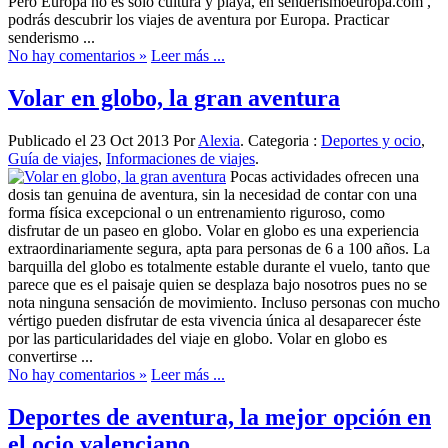
Pero Europa no es solo cultura y playa, en senderismoeuropa.com ,
podrás descubrir los viajes de aventura por Europa. Practicar
senderismo ...
No hay comentarios »
Leer más ...
Volar en globo, la gran aventura
Publicado el 23 Oct 2013 Por
Alexia
. Categoria :
Deportes y ocio
,
Guía de viajes
,
Informaciones de viajes
.
Pocas actividades ofrecen una
dosis tan genuina de aventura, sin la necesidad de contar con una
forma física excepcional o un entrenamiento riguroso, como
disfrutar de un paseo en globo. Volar en globo es una experiencia
extraordinariamente segura, apta para personas de 6 a 100 años. La
barquilla del globo es totalmente estable durante el vuelo, tanto que
parece que es el paisaje quien se desplaza bajo nosotros pues no se
nota ninguna sensación de movimiento. Incluso personas con mucho
vértigo pueden disfrutar de esta vivencia única al desaparecer éste
por las particularidades del viaje en globo. Volar en globo es
convertirse ...
No hay comentarios »
Leer más ...
Deportes de aventura, la mejor opción en
el ocio valenciano