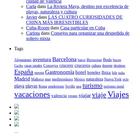
ciudad de Valencia
Carla
dans
La Riviera Maya, destino por excelencia de
playas, naturaleza y cultura
Javier
dans
LAS CUATRO CURIOSIDADES DE
CHINA MÁS IRRESISTIBLES
Cuba-Room
dans
Casa particular en Cuba
Carlota
dans
Consejos para organizar una despedida de
soltero mixta
Tags
Barcelona
aventura
Bienestar
Boda
Alojamiento
barco
buceo
crucero
cruceros
Consejos
casas rurales
deporte
cultura
destinos
Caribe
España
Gastronomía
hotel
hoteles
Ibiza
europa
Isla
italia
Madrid
mar
mediterráneo
naturaleza
Mallorca
Mexico
Nueva York
ocio
turismo
playa
playas
spa
turismo rural
senderismo
Roma
Sevilla
Viajes
vacaciones
viaje
viajar
valencia
verano