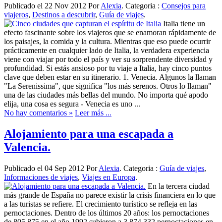
Publicado el 22 Nov 2012 Por
Alexia
. Categoria :
Consejos para
viajeros
,
Destinos a descubrir
,
Guía de viajes
.
Italia tiene un
efecto fascinante sobre los viajeros que se enamoran rápidamente de
los paisajes, la comida y la cultura. Mientras que eso puede ocurrir
prácticamente en cualquier lado de Italia, la verdadera experiencia
viene con viajar por todo el país y ver su sorprendente diversidad y
profundidad. Si estás ansioso por tu viaje a Italia, hay cinco puntos
clave que deben estar en su itinerario. 1. Venecia. Algunos la llaman
"La Serenissima", que significa "los más serenos. Otros lo llaman"
una de las ciudades más bellas del mundo. No importa qué apodo
elija, una cosa es segura - Venecia es uno ...
No hay comentarios »
Leer más ...
Alojamiento para una escapada a
Valencia.
Publicado el 04 Sep 2012 Por
Alexia
. Categoria :
Guía de viajes
,
Informaciones de viajes
,
Viajes en Europa
.
En la tercera ciudad
más grande de España no parece existir la crisis financiera en lo que
a las turistas se refiere. El crecimiento turístico se refleja en las
pernoctaciones. Dentro de los últimos 20 años: los pernoctaciones
de 805.875 en el año 1992 subieron a 3.874.332 pernoctaciones en