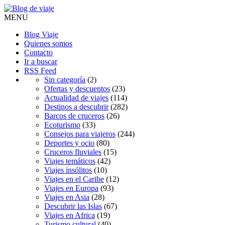
MENU
Blog Viaje
Quienes somos
Contacto
Ir a buscar
RSS Feed
Sin categoría
(2)
Ofertas y descuentos
(23)
Actualidad de viajes
(114)
Destinos a descubrir
(282)
Barcos de cruceros
(26)
Ecoturismo
(33)
Consejos para viajeros
(244)
Deportes y ocio
(80)
Cruceros fluviales
(15)
Viajes temáticos
(42)
Viajes insólitos
(10)
Viajes en el Caribe
(12)
Viajes en Europa
(93)
Viajes en Asia
(28)
Descubrir las Islas
(67)
Viajes en Africa
(19)
Turismo cultural
(40)