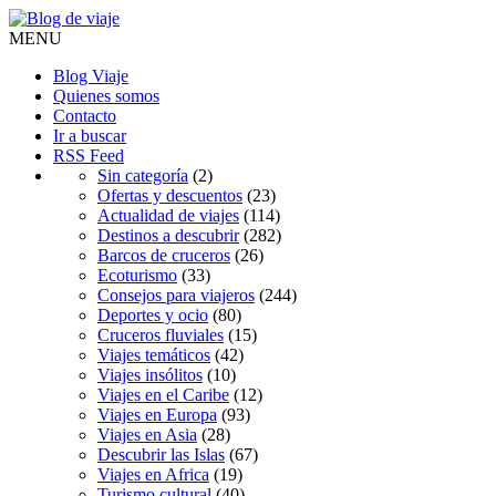
MENU
Blog Viaje
Quienes somos
Contacto
Ir a buscar
RSS Feed
Sin categoría
(2)
Ofertas y descuentos
(23)
Actualidad de viajes
(114)
Destinos a descubrir
(282)
Barcos de cruceros
(26)
Ecoturismo
(33)
Consejos para viajeros
(244)
Deportes y ocio
(80)
Cruceros fluviales
(15)
Viajes temáticos
(42)
Viajes insólitos
(10)
Viajes en el Caribe
(12)
Viajes en Europa
(93)
Viajes en Asia
(28)
Descubrir las Islas
(67)
Viajes en Africa
(19)
Turismo cultural
(40)