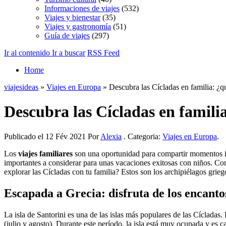
Informaciones de viajes
(532)
Viajes y bienestar
(35)
Viajes y gastronomía
(51)
Guía de viajes
(297)
Ir al contenido
Ir a buscar
RSS Feed
Home
viajesideas
»
Viajes en Europa
» Descubra las Cícladas en familia: ¿qu
Descubra las Cícladas en familia
Publicado el 12 Fév 2021 Por
Alexia
. Categoria:
Viajes en Europa
.
Los
viajes familiares
son una oportunidad para compartir momentos inol
importantes a considerar para unas vacaciones exitosas con niños. Con 
explorar las Cícladas con tu familia? Estos son los archipiélagos grie
Escapada a Grecia: disfruta de los encantos
La isla de Santorini es una de las islas más populares de las Cícladas.
(julio y agosto). Durante este período, la isla está muy ocupada y es c