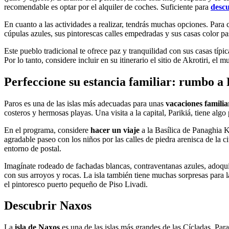
recomendable es optar por el alquiler de coches. Suficiente para
descu
En cuanto a las actividades a realizar, tendrás muchas opciones. Para c
cúpulas azules, sus pintorescas calles empedradas y sus casas color pa
Este pueblo tradicional te ofrece paz y tranquilidad con sus casas típ
Por lo tanto, considere incluir en su itinerario el sitio de Akrotiri, 
Perfeccione su estancia familiar: rumbo a
Paros es una de las islas más adecuadas para unas
vacaciones familia
costeros y hermosas playas. Una visita a la capital, Parikiá, tiene alg
En el programa, considere
hacer un viaje
a la Basílica de Panaghia K
agradable paseo con los niños por las calles de piedra arenisca de la
entorno de postal.
Imagínate rodeado de fachadas blancas, contraventanas azules, adoquine
con sus arroyos y rocas. La isla también tiene muchas sorpresas para la
el pintoresco puerto pequeño de Piso Livadi.
Descubrir Naxos
La
isla de Naxos
es una de las islas más grandes de las Cícladas. Par