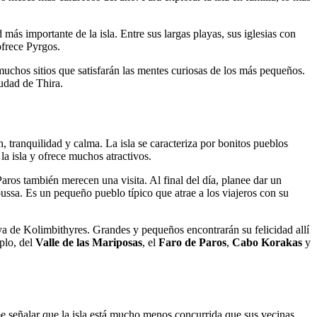
más importante de la isla. Entre sus largas playas, sus iglesias con
ofrece Pyrgos.
 muchos sitios que satisfarán las mentes curiosas de los más pequeños.
iudad de Thira.
, tranquilidad y calma. La isla se caracteriza por bonitos pueblos
la isla y ofrece muchos atractivos.
os también merecen una visita. Al final del día, planee dar un
ussa. Es un pequeño pueblo típico que atrae a los viajeros con su
aya de Kolimbithyres. Grandes y pequeños encontrarán su felicidad allí
mplo, del
Valle de las Mariposas
, el
Faro de Paros
,
Cabo Korakas
y
abe señalar que la isla está mucho menos concurrida que sus vecinas