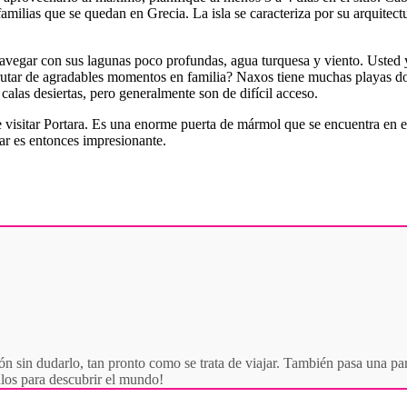
amilias que se quedan en Grecia. La isla se caracteriza por su arquitect
navegar con sus lagunas poco profundas, agua turquesa y viento. Usted 
sfrutar de agradables momentos en familia? Naxos tiene muchas playas don
las desiertas, pero generalmente son de difícil acceso.
e visitar Portara. Es una enorme puerta de mármol que se encuentra en e
mar es entonces impresionante.
ón sin dudarlo, tan pronto como se trata de viajar. También pasa una par
culos para descubrir el mundo!