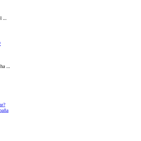
 ...
o
ha ...
ar?
abaña