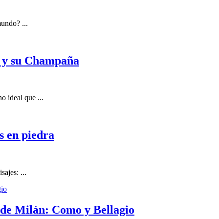
mundo? ...
a y su Champaña
o ideal que ...
s en piedra
sajes: ...
s de Milán: Como y Bellagio