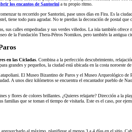
brir los encantos de Santorini
a tu propio ritmo.
omenzar tu recorrido por Santorini, pase unos días en Fira. Es la ciudad 
stel, tiene todo para agradar. No te pierdas la decoración de postal que 
icas, sus calles empedradas y sus verdes viñedos. La isla también ofrece
el museo de la Fundación Thera-Pétros Nomikos, pero también la antigua c
 Paros
res en las Cícladas
. Combina a la perfección descubrimiento, relajación
o para grandes y pequeños, la ciudad está ubicada en la costa noroeste de 
atapoliani. El Museo Bizantino de Paros y el Museo Arqueológico de Par
 ciudad. A unos diez kilómetros se encuentra el encantador pueblo de Nao
s y flores de colores brillantes. ¿Quieres relajarte? Dirección a la pl
s familias que se toman el tiempo de visitarla. Este es el caso, por eje
a aprovecharlo al máximo, planifique al menos 3 a 4 días en el sitio. C