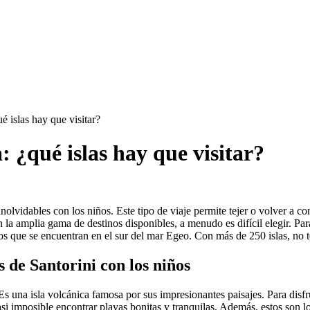
é islas hay que visitar?
: ¿qué islas hay que visitar?
vidables con los niños. Este tipo de viaje permite tejer o volver a con
la amplia gama de destinos disponibles, a menudo es difícil elegir. Para
gos que se encuentran en el sur del mar Egeo. Con más de 250 islas, no t
 de Santorini con los niños
 Es una isla volcánica famosa por sus impresionantes paisajes. Para disfru
asi imposible encontrar playas bonitas y tranquilas. Además, estos son l