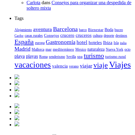
Carlota
dans
Consejos para organizar una despedida de
soltero mixta
Tags
Barcelona
aventura
Bienestar
Boda
Alojamiento
barco
buceo
crucero
cruceros
Consejos
casas rurales
deporte
cultura
destinos
Caribe
España
Gastronomía
hotel
hoteles
Ibiza
europa
Isla
italia
Madrid
mar
mediterráneo
naturaleza
Mallorca
Mexico
Nueva York
ocio
turismo
playa
playas
spa
turismo rural
senderismo
Roma
Sevilla
Viajes
vacaciones
viaje
viajar
valencia
verano