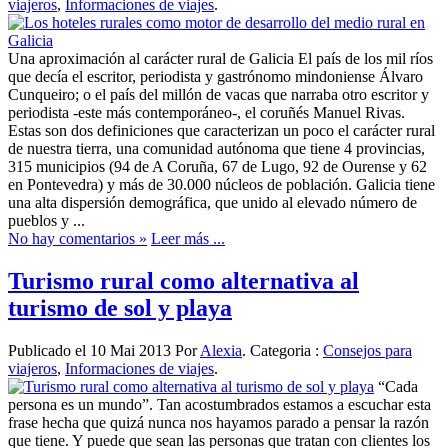
viajeros
,
Informaciones de viajes
.
Una aproximación al carácter rural de Galicia El país de los mil ríos
que decía el escritor, periodista y gastrónomo mindoniense Álvaro
Cunqueiro; o el país del millón de vacas que narraba otro escritor y
periodista -este más contemporáneo-, el coruñés Manuel Rivas.
Estas son dos definiciones que caracterizan un poco el carácter rural
de nuestra tierra, una comunidad autónoma que tiene 4 provincias,
315 municipios (94 de A Coruña, 67 de Lugo, 92 de Ourense y 62
en Pontevedra) y más de 30.000 núcleos de población. Galicia tiene
una alta dispersión demográfica, que unido al elevado número de
pueblos y ...
No hay comentarios »
Leer más ...
Turismo rural como alternativa al
turismo de sol y playa
Publicado el 10 Mai 2013 Por
Alexia
. Categoria :
Consejos para
viajeros
,
Informaciones de viajes
.
“Cada
persona es un mundo”. Tan acostumbrados estamos a escuchar esta
frase hecha que quizá nunca nos hayamos parado a pensar la razón
que tiene. Y puede que sean las personas que tratan con clientes los