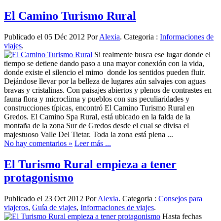
El Camino Turismo Rural
Publicado el 05 Déc 2012 Por
Alexia
. Categoria :
Informaciones de
viajes
.
Si realmente busca ese lugar donde el
tiempo se detiene dando paso a una mayor conexión con la vida,
donde existe el silencio el mimo donde los sentidos pueden fluir.
Dejándose llevar por la belleza de lugares aún salvajes con aguas
bravas y cristalinas. Con paisajes abiertos y plenos de contrastes en
fauna flora y microclima y pueblos con sus peculiaridades y
construcciones típicas, encontró El Camino Turismo Rural en
Gredos. El Camino Spa Rural, está ubicado en la falda de la
montaña de la zona Sur de Gredos desde el cual se divisa el
majestuoso Valle Del Tietar. Toda la zona está plena ...
No hay comentarios »
Leer más ...
El Turismo Rural empieza a tener
protagonismo
Publicado el 23 Oct 2012 Por
Alexia
. Categoria :
Consejos para
viajeros
,
Guía de viajes
,
Informaciones de viajes
.
Hasta fechas