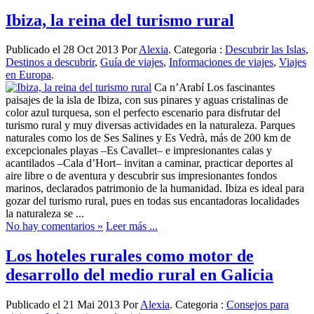
Ibiza, la reina del turismo rural
Publicado el 28 Oct 2013 Por
Alexia
. Categoria :
Descubrir las Islas
,
Destinos a descubrir
,
Guía de viajes
,
Informaciones de viajes
,
Viajes
en Europa
.
Ca n’Arabí Los fascinantes
paisajes de la isla de Ibiza, con sus pinares y aguas cristalinas de
color azul turquesa, son el perfecto escenario para disfrutar del
turismo rural y muy diversas actividades en la naturaleza. Parques
naturales como los de Ses Salines y Es Vedrà, más de 200 km de
excepcionales playas –Es Cavallet– e impresionantes calas y
acantilados –Cala d’Hort– invitan a caminar, practicar deportes al
aire libre o de aventura y descubrir sus impresionantes fondos
marinos, declarados patrimonio de la humanidad. Ibiza es ideal para
gozar del turismo rural, pues en todas sus encantadoras localidades
la naturaleza se ...
No hay comentarios »
Leer más ...
Los hoteles rurales como motor de
desarrollo del medio rural en Galicia
Publicado el 21 Mai 2013 Por
Alexia
. Categoria :
Consejos para