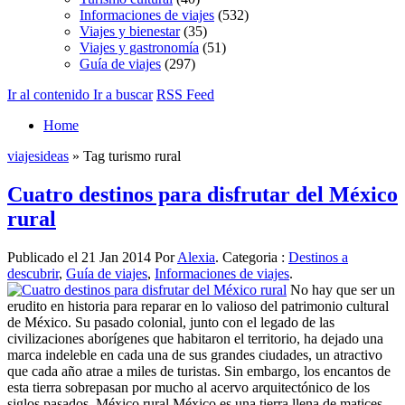
Informaciones de viajes
(532)
Viajes y bienestar
(35)
Viajes y gastronomía
(51)
Guía de viajes
(297)
Ir al contenido
Ir a buscar
RSS Feed
Home
viajesideas
» Tag turismo rural
Cuatro destinos para disfrutar del México
rural
Publicado el 21 Jan 2014 Por
Alexia
. Categoria :
Destinos a
descubrir
,
Guía de viajes
,
Informaciones de viajes
.
No hay que ser un
erudito en historia para reparar en lo valioso del patrimonio cultural
de México. Su pasado colonial, junto con el legado de las
civilizaciones aborígenes que habitaron el territorio, ha dejado una
marca indeleble en cada una de sus grandes ciudades, un atractivo
que cada año atrae a miles de turistas. Sin embargo, los encantos de
esta tierra sobrepasan por mucho al acervo arquitectónico de los
siglos pasados. México rural México es una tierra llena de matices