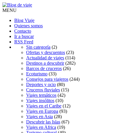
MENU
Blog Viaje
Quienes somos
Contacto
Ir a buscar
RSS Feed
Sin categoría
(2)
Ofertas y descuentos
(23)
Actualidad de viajes
(114)
Destinos a descubrir
(282)
Barcos de cruceros
(26)
Ecoturismo
(33)
Consejos para viajeros
(244)
Deportes y ocio
(80)
Cruceros fluviales
(15)
Viajes temáticos
(42)
Viajes insólitos
(10)
Viajes en el Caribe
(12)
Viajes en Europa
(93)
Viajes en Asia
(28)
Descubrir las Islas
(67)
Viajes en Africa
(19)
Turismo cultural
(40)