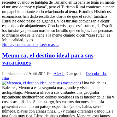
recientes cuando se hablaba de Turismo en España se tenía en mente
el turismo de “soy y playa”, pero el Turismo Rural comienza a tener
un papel importante en lo relacionado al tema. Estudios Históricos-
económicos han dado resultados claros de que el sector turístico
Rural ha dado pasos de gigantes, y los turistas comienzan a elegir
estos tipos de alojamientos. Con la crisis que está sumergida España,
los turistas ya piensan más en su bolsillo que en lujos. Las personas
lo primero que se le viene a la mente cuando dicen “casa rural” es
Mala calidad, y es ...
No hay comentarios »
Leer más ...
Menorca, el destino ideal para sus
vacaciones
Publicado el 22 Août 2011 Por
Alexia
. Categoria :
Descubrir las
Islas
.
Una isla de las
Baleares, Menorca es la segunda más grande y visitada del
archipiélago. Menorca ofrece a sus visitantes una geografía
típicamente mediterránea: colinas rocallosas en el interior de la isla y
costas acantiladas. Sin embargo, los cuatros rincones de la isla
presentan cada uno un paisaje específica (cabos, bahía, selva
húmeda, playas con arenas finas,…) y climas diferentes dando luz a
una flora muy rica. Llena de sitios culturales, Menorca está famosa