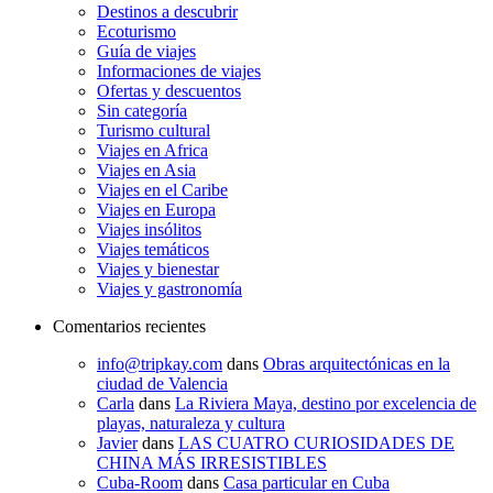
Destinos a descubrir
Ecoturismo
Guía de viajes
Informaciones de viajes
Ofertas y descuentos
Sin categoría
Turismo cultural
Viajes en Africa
Viajes en Asia
Viajes en el Caribe
Viajes en Europa
Viajes insólitos
Viajes temáticos
Viajes y bienestar
Viajes y gastronomía
Comentarios recientes
info@tripkay.com
dans
Obras arquitectónicas en la
ciudad de Valencia
Carla
dans
La Riviera Maya, destino por excelencia de
playas, naturaleza y cultura
Javier
dans
LAS CUATRO CURIOSIDADES DE
CHINA MÁS IRRESISTIBLES
Cuba-Room
dans
Casa particular en Cuba