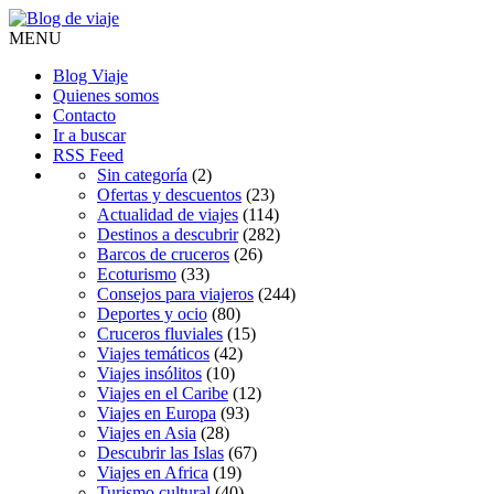
MENU
Blog Viaje
Quienes somos
Contacto
Ir a buscar
RSS Feed
Sin categoría
(2)
Ofertas y descuentos
(23)
Actualidad de viajes
(114)
Destinos a descubrir
(282)
Barcos de cruceros
(26)
Ecoturismo
(33)
Consejos para viajeros
(244)
Deportes y ocio
(80)
Cruceros fluviales
(15)
Viajes temáticos
(42)
Viajes insólitos
(10)
Viajes en el Caribe
(12)
Viajes en Europa
(93)
Viajes en Asia
(28)
Descubrir las Islas
(67)
Viajes en Africa
(19)
Turismo cultural
(40)