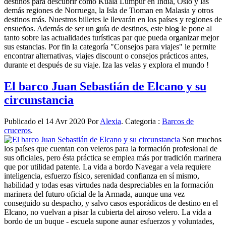
destinos para descubrir como Kuala Lumpur en India, Oslo y las
demás regiones de Norruega, la Isla de Tioman en Malasia y otros
destinos más. Nuestros billetes le llevarán en los países y regiones de
ensueños. Además de ser un guía de destinos, este blog le pone al
tanto sobre las actualidades turísticas par que pueda organizar mejor
sus estancias. Por fin la categoría "Consejos para viajes" le permite
encontrar alternativas, viajes discount o consejos prácticos antes,
durante et después de su viaje. Iza las velas y explora el mundo !
El barco Juan Sebastián de Elcano y su
circunstancia
Publicado el 14 Avr 2020 Por
Alexia
. Categoria :
Barcos de
cruceros
.
Son muchos
los países que cuentan con veleros para la formación profesional de
sus oficiales, pero ésta práctica se emplea más por tradición marinera
que por utilidad patente. La vida a bordo Navegar a vela requiere
inteligencia, esfuerzo físico, serenidad confianza en sí mismo,
habilidad y todas esas virtudes nada despreciables en la formación
marinera del futuro oficial de la Armada, aunque una vez
conseguido su despacho, y salvo casos esporádicos de destino en el
Elcano, no vuelvan a pisar la cubierta del airoso velero. La vida a
bordo de un buque - escuela supone aunar esfuerzos y voluntades,