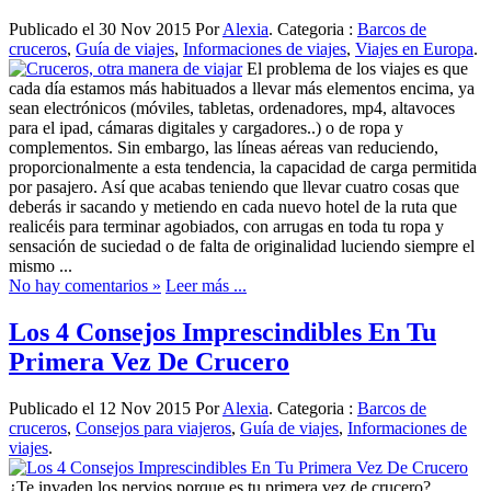
Publicado el 30 Nov 2015 Por
Alexia
. Categoria :
Barcos de
cruceros
,
Guía de viajes
,
Informaciones de viajes
,
Viajes en Europa
.
El problema de los viajes es que
cada día estamos más habituados a llevar más elementos encima, ya
sean electrónicos (móviles, tabletas, ordenadores, mp4, altavoces
para el ipad, cámaras digitales y cargadores..) o de ropa y
complementos. Sin embargo, las líneas aéreas van reduciendo,
proporcionalmente a esta tendencia, la capacidad de carga permitida
por pasajero. Así que acabas teniendo que llevar cuatro cosas que
deberás ir sacando y metiendo en cada nuevo hotel de la ruta que
realicéis para terminar agobiados, con arrugas en toda tu ropa y
sensación de suciedad o de falta de originalidad luciendo siempre el
mismo ...
No hay comentarios »
Leer más ...
Los 4 Consejos Imprescindibles En Tu
Primera Vez De Crucero
Publicado el 12 Nov 2015 Por
Alexia
. Categoria :
Barcos de
cruceros
,
Consejos para viajeros
,
Guía de viajes
,
Informaciones de
viajes
.
¿Te invaden los nervios porque es tu primera vez de crucero?