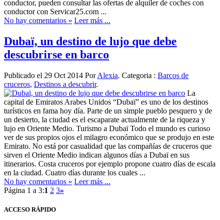
conductor, pueden consultar las ofertas de alquiler de coches con
conductor con Servicar25.com ...
No hay comentarios »
Leer más ...
Dubaï, un destino de lujo que debe
descubrirse en barco
Publicado el 29 Oct 2014 Por
Alexia
. Categoria :
Barcos de
cruceros
,
Destinos a descubrir
.
La
capital de Emiratos Arabes Unidos “Dubaï” es uno de los destinos
turísticos en fama hoy día. Parte de un simple pueblo pesquero y de
un desierto, la ciudad es el escaparate actualmente de la riqueza y
lujo en Oriente Medio. Turismo a Dubaï Todo el mundo es curioso
ver de sus propios ojos el milagro económico que se produjo en este
Emirato. No está por casualidad que las compañías de cruceros que
sirven el Oriente Medio indican algunos días a Dubaï en sus
itinerarios. Costa cruceros por ejemplo propone cuatro días de escala
en la ciudad. Cuatro días durante los cuales ...
No hay comentarios »
Leer más ...
Página 1 a 3:
1
2
3
»
ACCESO
RÁPIDO