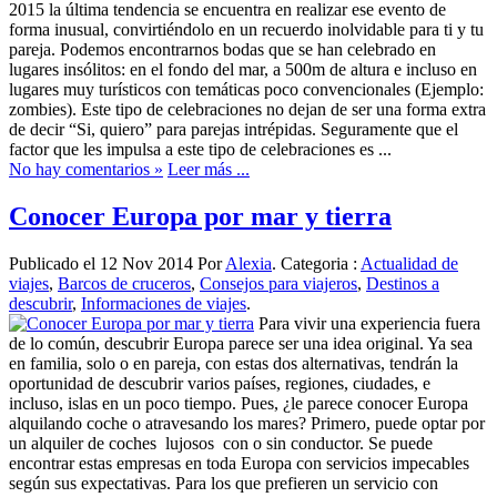
2015 la última tendencia se encuentra en realizar ese evento de
forma inusual, convirtiéndolo en un recuerdo inolvidable para ti y tu
pareja. Podemos encontrarnos bodas que se han celebrado en
lugares insólitos: en el fondo del mar, a 500m de altura e incluso en
lugares muy turísticos con temáticas poco convencionales (Ejemplo:
zombies). Este tipo de celebraciones no dejan de ser una forma extra
de decir “Si, quiero” para parejas intrépidas. Seguramente que el
factor que les impulsa a este tipo de celebraciones es ...
No hay comentarios »
Leer más ...
Conocer Europa por mar y tierra
Publicado el 12 Nov 2014 Por
Alexia
. Categoria :
Actualidad de
viajes
,
Barcos de cruceros
,
Consejos para viajeros
,
Destinos a
descubrir
,
Informaciones de viajes
.
Para vivir una experiencia fuera
de lo común, descubrir Europa parece ser una idea original. Ya sea
en familia, solo o en pareja, con estas dos alternativas, tendrán la
oportunidad de descubrir varios países, regiones, ciudades, e
incluso, islas en un poco tiempo. Pues, ¿le parece conocer Europa
alquilando coche o atravesando los mares? Primero, puede optar por
un alquiler de coches lujosos con o sin conductor. Se puede
encontrar estas empresas en toda Europa con servicios impecables
según sus expectativas. Para los que prefieren un servicio con