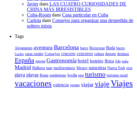
Javier
dans
LAS CUATRO CURIOSIDADES DE
CHINA MÁS IRRESISTIBLES
Cuba-Room
dans
Casa particular en Cuba
Carlota
dans
Consejos para organizar una despedida de
soltero mixta
Tags
Barcelona
aventura
Bienestar
Boda
Alojamiento
barco
buceo
crucero
cruceros
Consejos
casas rurales
deporte
cultura
destinos
Caribe
España
Gastronomía
hotel
hoteles
Ibiza
europa
Isla
italia
Madrid
mar
mediterráneo
naturaleza
Mallorca
Mexico
Nueva York
ocio
turismo
playa
playas
spa
turismo rural
senderismo
Roma
Sevilla
Viajes
vacaciones
viaje
viajar
valencia
verano