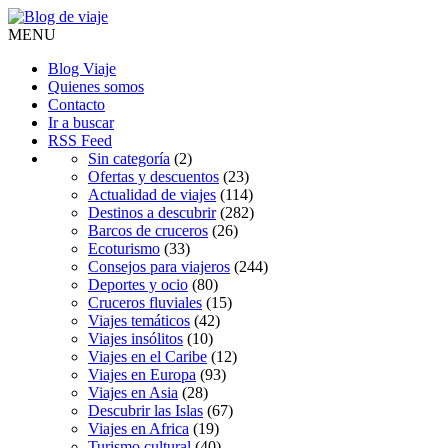
MENU
Blog Viaje
Quienes somos
Contacto
Ir a buscar
RSS Feed
Sin categoría
(2)
Ofertas y descuentos
(23)
Actualidad de viajes
(114)
Destinos a descubrir
(282)
Barcos de cruceros
(26)
Ecoturismo
(33)
Consejos para viajeros
(244)
Deportes y ocio
(80)
Cruceros fluviales
(15)
Viajes temáticos
(42)
Viajes insólitos
(10)
Viajes en el Caribe
(12)
Viajes en Europa
(93)
Viajes en Asia
(28)
Descubrir las Islas
(67)
Viajes en Africa
(19)
Turismo cultural
(40)