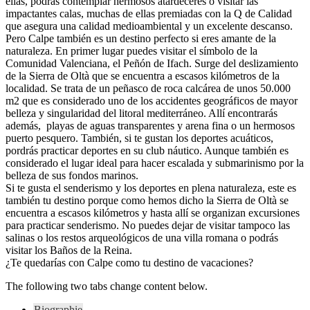
ellas, podrás contemplar hermosos atardeceres o visitar las
impactantes calas, muchas de ellas premiadas con la Q de Calidad
que asegura una calidad medioambiental y un excelente descanso.
Pero Calpe también es un destino perfecto si eres amante de la
naturaleza. En primer lugar puedes visitar el símbolo de la
Comunidad Valenciana, el Peñón de Ifach. Surge del deslizamiento
de la Sierra de Oltà que se encuentra a escasos kilómetros de la
localidad. Se trata de un peñasco de roca calcárea de unos 50.000
m2 que es considerado uno de los accidentes geográficos de mayor
belleza y singularidad del litoral mediterráneo. Allí encontrarás
además, playas de aguas transparentes y arena fina o un hermosos
puerto pesquero. También, si te gustan los deportes acuáticos,
pordrás practicar deportes en su club náutico. Aunque también es
considerado el lugar ideal para hacer escalada y submarinismo por la
belleza de sus fondos marinos.
Si te gusta el senderismo y los deportes en plena naturaleza, este es
también tu destino porque como hemos dicho la Sierra de Oltà se
encuentra a escasos kilómetros y hasta allí se organizan excursiones
para practicar senderismo. No puedes dejar de visitar tampoco las
salinas o los restos arqueológicos de una villa romana o podrás
visitar los Baños de la Reina.
¿Te quedarías con Calpe como tu destino de vacaciones?
The following two tabs change content below.
Biographie