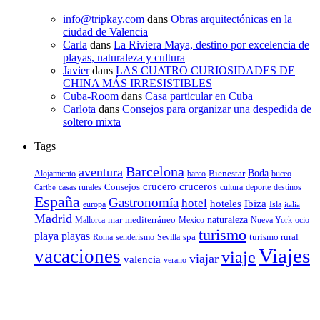
info@tripkay.com
dans
Obras arquitectónicas en la
ciudad de Valencia
Carla
dans
La Riviera Maya, destino por excelencia de
playas, naturaleza y cultura
Javier
dans
LAS CUATRO CURIOSIDADES DE
CHINA MÁS IRRESISTIBLES
Cuba-Room
dans
Casa particular en Cuba
Carlota
dans
Consejos para organizar una despedida de
soltero mixta
Tags
Barcelona
aventura
Bienestar
Boda
Alojamiento
barco
buceo
crucero
cruceros
Consejos
casas rurales
deporte
cultura
destinos
Caribe
España
Gastronomía
hotel
hoteles
Ibiza
europa
Isla
italia
Madrid
mar
mediterráneo
naturaleza
Mallorca
Mexico
Nueva York
ocio
turismo
playa
playas
spa
turismo rural
senderismo
Roma
Sevilla
Viajes
vacaciones
viaje
viajar
valencia
verano