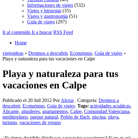
Informaciones de viajes
(532)
Viajes y bienestar
(35)
Viajes y gastronomía
(51)
Guía de viajes
(297)
Ir al contenido
Ir a buscar
RSS Feed
Home
viajesideas
»
Destinos a descubrir
,
Ecoturismo
,
Guía de viajes
»
Playa y naturaleza para tus vacaciones en Calpe
Playa y naturaleza para tus
vacaciones en Calpe
Publicado el 20 Juil 2012 Por
Alexia
. Categoria:
Destinos a
descubrir
,
Ecoturismo
,
Guía de viajes
.
Tags:
actividades acuáticas
,
Alicante
,
alquileres
,
apartamentos
,
Calpe
,
Comunidad Valenciana
,
mediterráneo
,
parque natural
,
Peñón de Ifach
,
piscina
,
playa
,
turismo
,
vacaciones de verano
¿Ya tienes decidido dónde vas a pasar tus vacaciones? Si no es así,