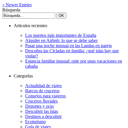
» Newer Entries
Búsqueda
Articulos recientes
Los puertos más importantes de España
Alquiler en Airbnb: lo que se debe saber
Pasar una noche inusual en las Landas en pareja
Descubra las Cícladas en familia: ¿qué islas hay que
visitar?
Estancia familiar inusual: opte por unas vacaciones en
cabaña
Categorías
Actualidad de viajes
Barcos de cruceros
Consejos para viajeros
Cruceros fluviales
Deportes y ocio
Descubrir las Islas
Destinos a descubrir
Ecoturismo
Guía de viajes