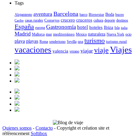
Tags
Barcelona
aventura
Bienestar
Boda
Alojamiento
barco
buceo
crucero
cruceros
Consejos
casas rurales
deporte
cultura
destinos
Caribe
España
Gastronomía
hotel
hoteles
Ibiza
europa
Isla
italia
Madrid
mar
mediterráneo
naturaleza
Mallorca
Mexico
Nueva York
ocio
turismo
playa
playas
spa
turismo rural
senderismo
Roma
Sevilla
Viajes
vacaciones
viaje
viajar
valencia
verano
Quienes somos
-
Contacto
- Copyright et création site et
référencement
Softibox