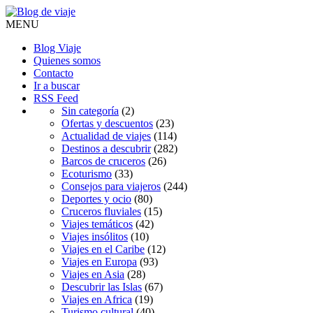
MENU
Blog Viaje
Quienes somos
Contacto
Ir a buscar
RSS Feed
Sin categoría
(2)
Ofertas y descuentos
(23)
Actualidad de viajes
(114)
Destinos a descubrir
(282)
Barcos de cruceros
(26)
Ecoturismo
(33)
Consejos para viajeros
(244)
Deportes y ocio
(80)
Cruceros fluviales
(15)
Viajes temáticos
(42)
Viajes insólitos
(10)
Viajes en el Caribe
(12)
Viajes en Europa
(93)
Viajes en Asia
(28)
Descubrir las Islas
(67)
Viajes en Africa
(19)
Turismo cultural
(40)