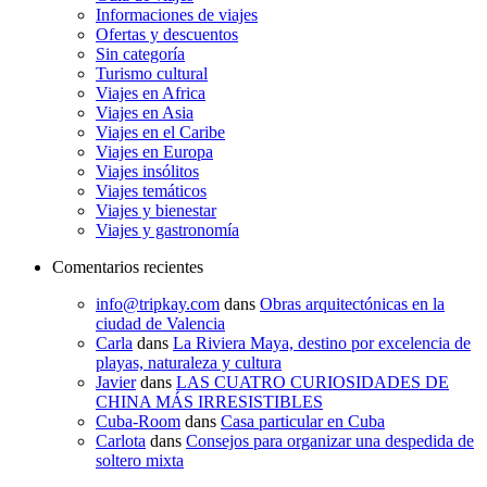
Informaciones de viajes
Ofertas y descuentos
Sin categoría
Turismo cultural
Viajes en Africa
Viajes en Asia
Viajes en el Caribe
Viajes en Europa
Viajes insólitos
Viajes temáticos
Viajes y bienestar
Viajes y gastronomía
Comentarios recientes
info@tripkay.com
dans
Obras arquitectónicas en la
ciudad de Valencia
Carla
dans
La Riviera Maya, destino por excelencia de
playas, naturaleza y cultura
Javier
dans
LAS CUATRO CURIOSIDADES DE
CHINA MÁS IRRESISTIBLES
Cuba-Room
dans
Casa particular en Cuba
Carlota
dans
Consejos para organizar una despedida de
soltero mixta