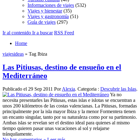
Informaciones de viajes
(532)
Viajes y bienestar
(35)
Viajes y gastronomía
(51)
Guía de viajes
(297)
Ir al contenido
Ir a buscar
RSS Feed
Home
viajesideas
» Tag Ibiza
Las Pitiusas, destino de ensueño en el
Mediterráneo
Publicado el 29 Sep 2011 Por
Alexia
. Categoria :
Descubrir las Islas
.
Ya no
necesita presentarles las Pitiusas, estas islas e islotas se encuentran a
unos 200 kilómetros de las costas valencianas. La Pitiusas, formadas
principalmente por la isla mayor Ibiza y la menor Formentera tienen
un encanto singular, tanto por su naturaleza como por su partimonio.
Ambas islas se revelan ser el destino ideal para quienes al mismo
tiempo quieren pasar unas vacaciones al sol y relajarse
tránquilamente.
No hay comentarios »
Leer más ...