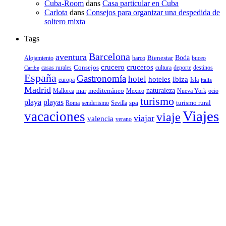
Cuba-Room
dans
Casa particular en Cuba
Carlota
dans
Consejos para organizar una despedida de
soltero mixta
Tags
Barcelona
aventura
Bienestar
Boda
Alojamiento
barco
buceo
crucero
cruceros
Consejos
casas rurales
deporte
cultura
destinos
Caribe
España
Gastronomía
hotel
hoteles
Ibiza
europa
Isla
italia
Madrid
mar
mediterráneo
naturaleza
Mallorca
Mexico
Nueva York
ocio
turismo
playa
playas
spa
turismo rural
senderismo
Roma
Sevilla
Viajes
vacaciones
viaje
viajar
valencia
verano