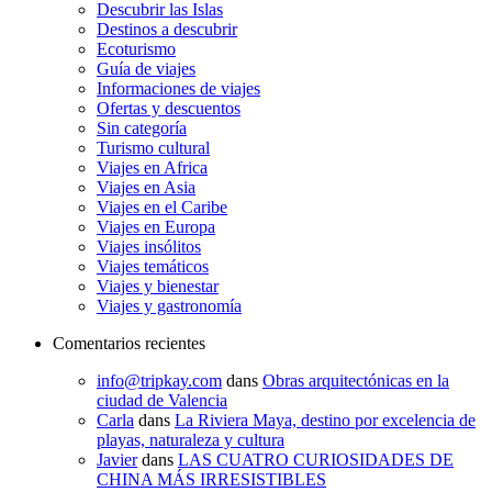
Descubrir las Islas
Destinos a descubrir
Ecoturismo
Guía de viajes
Informaciones de viajes
Ofertas y descuentos
Sin categoría
Turismo cultural
Viajes en Africa
Viajes en Asia
Viajes en el Caribe
Viajes en Europa
Viajes insólitos
Viajes temáticos
Viajes y bienestar
Viajes y gastronomía
Comentarios recientes
info@tripkay.com
dans
Obras arquitectónicas en la
ciudad de Valencia
Carla
dans
La Riviera Maya, destino por excelencia de
playas, naturaleza y cultura
Javier
dans
LAS CUATRO CURIOSIDADES DE
CHINA MÁS IRRESISTIBLES