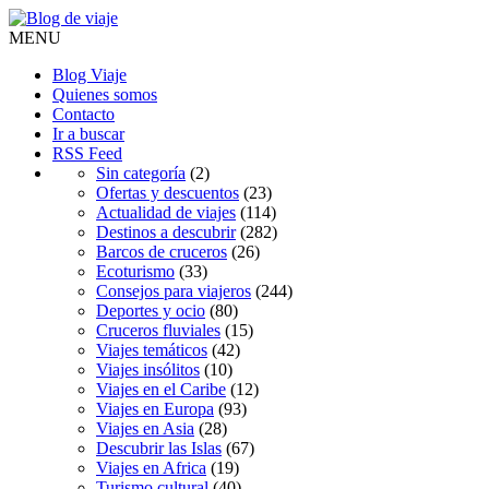
MENU
Blog Viaje
Quienes somos
Contacto
Ir a buscar
RSS Feed
Sin categoría
(2)
Ofertas y descuentos
(23)
Actualidad de viajes
(114)
Destinos a descubrir
(282)
Barcos de cruceros
(26)
Ecoturismo
(33)
Consejos para viajeros
(244)
Deportes y ocio
(80)
Cruceros fluviales
(15)
Viajes temáticos
(42)
Viajes insólitos
(10)
Viajes en el Caribe
(12)
Viajes en Europa
(93)
Viajes en Asia
(28)
Descubrir las Islas
(67)
Viajes en Africa
(19)
Turismo cultural
(40)