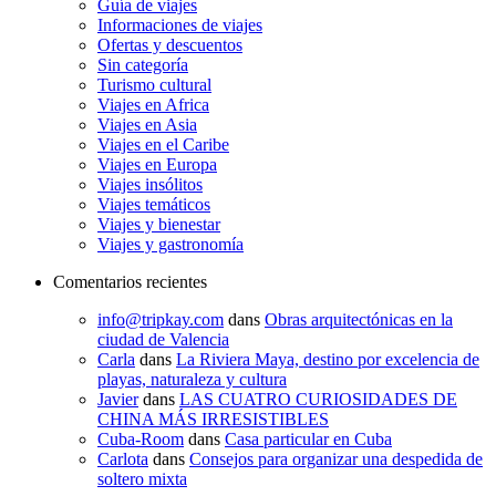
Guía de viajes
Informaciones de viajes
Ofertas y descuentos
Sin categoría
Turismo cultural
Viajes en Africa
Viajes en Asia
Viajes en el Caribe
Viajes en Europa
Viajes insólitos
Viajes temáticos
Viajes y bienestar
Viajes y gastronomía
Comentarios recientes
info@tripkay.com
dans
Obras arquitectónicas en la
ciudad de Valencia
Carla
dans
La Riviera Maya, destino por excelencia de
playas, naturaleza y cultura
Javier
dans
LAS CUATRO CURIOSIDADES DE
CHINA MÁS IRRESISTIBLES
Cuba-Room
dans
Casa particular en Cuba
Carlota
dans
Consejos para organizar una despedida de
soltero mixta