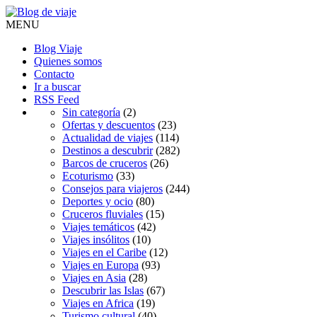
MENU
Blog Viaje
Quienes somos
Contacto
Ir a buscar
RSS Feed
Sin categoría
(2)
Ofertas y descuentos
(23)
Actualidad de viajes
(114)
Destinos a descubrir
(282)
Barcos de cruceros
(26)
Ecoturismo
(33)
Consejos para viajeros
(244)
Deportes y ocio
(80)
Cruceros fluviales
(15)
Viajes temáticos
(42)
Viajes insólitos
(10)
Viajes en el Caribe
(12)
Viajes en Europa
(93)
Viajes en Asia
(28)
Descubrir las Islas
(67)
Viajes en Africa
(19)
Turismo cultural
(40)