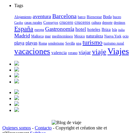
Tags
Barcelona
aventura
Bienestar
Boda
Alojamiento
barco
buceo
crucero
cruceros
Consejos
casas rurales
deporte
cultura
destinos
Caribe
España
Gastronomía
hotel
hoteles
Ibiza
europa
Isla
italia
Madrid
mar
mediterráneo
naturaleza
Mallorca
Mexico
Nueva York
ocio
turismo
playa
playas
spa
turismo rural
senderismo
Roma
Sevilla
Viajes
vacaciones
viaje
viajar
valencia
verano
Quienes somos
-
Contacto
- Copyright et création site et