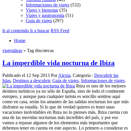
Informaciones de viajes
(532)
Viajes y bienestar
(35)
Viajes y gastronomía
(51)
Guía de viajes
(297)
Ir al contenido
Ir a buscar
RSS Feed
Home
viajesideas
» Tag discotecas
La imperdible vida nocturna de Ibiza
Publicado el 12 Sep 2013 Por
Alexia
. Categoria :
Descubrir las
Islas
,
Destinos a descubrir
,
Guía de viajes
,
Informaciones de viajes
.
Ibiza es uno de los mejores
destinos turísticos ya no sólo de España, sino de todo el continente
europeo, y aunque para cualquier turista es sencillo sentirse aquí
como en casa, serán los amantes de las salidas nocturnas los que más
disfruten su estadía. Si lo que de verdad quieres es tener unas
vacaciones inolvidables en Ibiza no lo pienses más, Ibiza cuenta con
una de las movidas nocturnas más increíbles del país, y por eso
vamos a repasar algunos de los elementos más importantes que
debemos tener en cuenta en este aspecto. Lo primero a considerar es