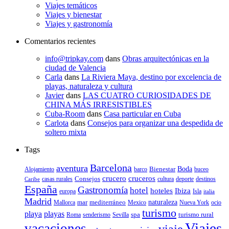
Viajes temáticos
Viajes y bienestar
Viajes y gastronomía
Comentarios recientes
info@tripkay.com
dans
Obras arquitectónicas en la
ciudad de Valencia
Carla
dans
La Riviera Maya, destino por excelencia de
playas, naturaleza y cultura
Javier
dans
LAS CUATRO CURIOSIDADES DE
CHINA MÁS IRRESISTIBLES
Cuba-Room
dans
Casa particular en Cuba
Carlota
dans
Consejos para organizar una despedida de
soltero mixta
Tags
Barcelona
aventura
Bienestar
Boda
Alojamiento
barco
buceo
crucero
cruceros
Consejos
casas rurales
deporte
cultura
destinos
Caribe
España
Gastronomía
hotel
hoteles
Ibiza
europa
Isla
italia
Madrid
mar
mediterráneo
naturaleza
Mallorca
Mexico
Nueva York
ocio
turismo
playa
playas
spa
turismo rural
senderismo
Roma
Sevilla
Viajes
vacaciones
viaje