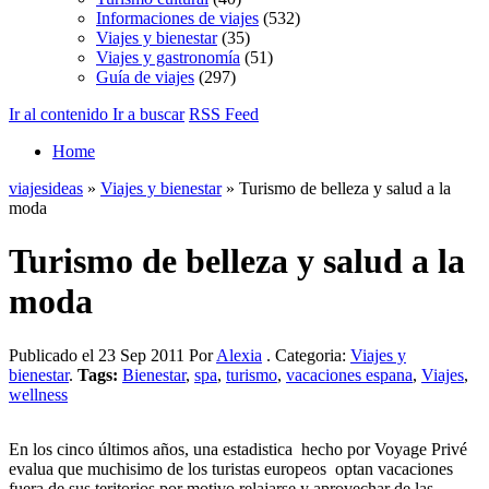
Informaciones de viajes
(532)
Viajes y bienestar
(35)
Viajes y gastronomía
(51)
Guía de viajes
(297)
Ir al contenido
Ir a buscar
RSS Feed
Home
viajesideas
»
Viajes y bienestar
» Turismo de belleza y salud a la
moda
Turismo de belleza y salud a la
moda
Publicado el 23 Sep 2011 Por
Alexia
. Categoria:
Viajes y
bienestar
.
Tags:
Bienestar
,
spa
,
turismo
,
vacaciones espana
,
Viajes
,
wellness
En los cinco últimos años, una estadistica hecho por Voyage Privé
evalua que muchisimo de los turistas europeos optan vacaciones
fuera de sus teritorios por motivo relajarse y aprovechar de las