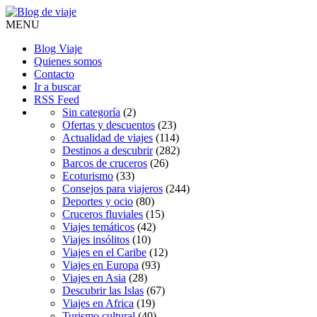
MENU
Blog Viaje
Quienes somos
Contacto
Ir a buscar
RSS Feed
Sin categoría
(2)
Ofertas y descuentos
(23)
Actualidad de viajes
(114)
Destinos a descubrir
(282)
Barcos de cruceros
(26)
Ecoturismo
(33)
Consejos para viajeros
(244)
Deportes y ocio
(80)
Cruceros fluviales
(15)
Viajes temáticos
(42)
Viajes insólitos
(10)
Viajes en el Caribe
(12)
Viajes en Europa
(93)
Viajes en Asia
(28)
Descubrir las Islas
(67)
Viajes en Africa
(19)
Turismo cultural
(40)