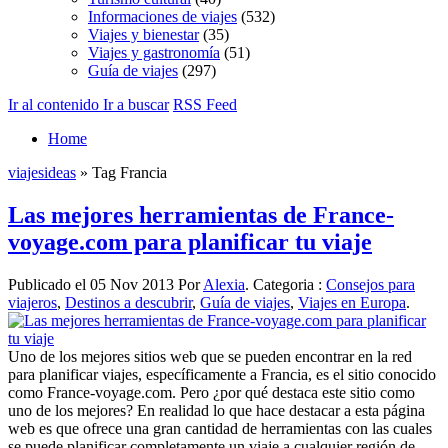
Informaciones de viajes
(532)
Viajes y bienestar
(35)
Viajes y gastronomía
(51)
Guía de viajes
(297)
Ir al contenido
Ir a buscar
RSS Feed
Home
viajesideas
» Tag Francia
Las mejores herramientas de France-
voyage.com para planificar tu viaje
Publicado el 05 Nov 2013 Por
Alexia
. Categoria :
Consejos para
viajeros
,
Destinos a descubrir
,
Guía de viajes
,
Viajes en Europa
.
Uno de los mejores sitios web que se pueden encontrar en la red
para planificar viajes, específicamente a Francia, es el sitio conocido
como France-voyage.com. Pero ¿por qué destaca este sitio como
uno de los mejores? En realidad lo que hace destacar a esta página
web es que ofrece una gran cantidad de herramientas con las cuales
se puede planificar completamente un viaje a cualquier región de