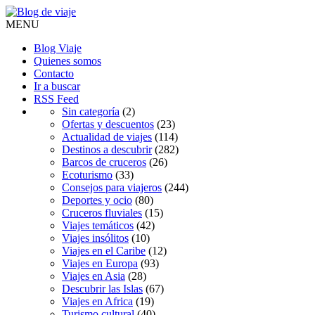
MENU
Blog Viaje
Quienes somos
Contacto
Ir a buscar
RSS Feed
Sin categoría
(2)
Ofertas y descuentos
(23)
Actualidad de viajes
(114)
Destinos a descubrir
(282)
Barcos de cruceros
(26)
Ecoturismo
(33)
Consejos para viajeros
(244)
Deportes y ocio
(80)
Cruceros fluviales
(15)
Viajes temáticos
(42)
Viajes insólitos
(10)
Viajes en el Caribe
(12)
Viajes en Europa
(93)
Viajes en Asia
(28)
Descubrir las Islas
(67)
Viajes en Africa
(19)
Turismo cultural
(40)