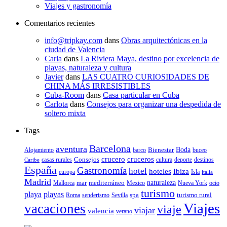
Viajes y gastronomía
Comentarios recientes
info@tripkay.com
dans
Obras arquitectónicas en la
ciudad de Valencia
Carla
dans
La Riviera Maya, destino por excelencia de
playas, naturaleza y cultura
Javier
dans
LAS CUATRO CURIOSIDADES DE
CHINA MÁS IRRESISTIBLES
Cuba-Room
dans
Casa particular en Cuba
Carlota
dans
Consejos para organizar una despedida de
soltero mixta
Tags
Barcelona
aventura
Bienestar
Boda
Alojamiento
barco
buceo
crucero
cruceros
Consejos
casas rurales
deporte
cultura
destinos
Caribe
España
Gastronomía
hotel
hoteles
Ibiza
europa
Isla
italia
Madrid
mar
mediterráneo
naturaleza
Mallorca
Mexico
Nueva York
ocio
turismo
playa
playas
spa
turismo rural
senderismo
Roma
Sevilla
Viajes
vacaciones
viaje
viajar
valencia
verano