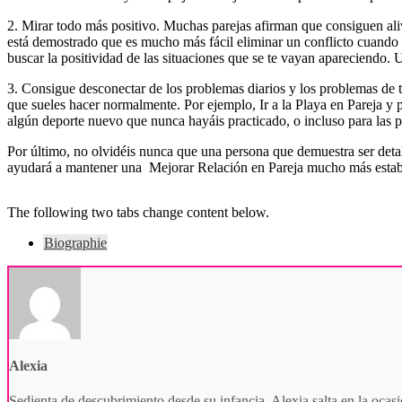
2. Mirar todo más positivo. Muchas parejas afirman que consiguen aliv
está demostrado que es mucho más fácil eliminar un conflicto cuando 
buscar la positividad de las situaciones que se te vayan apareciendo. 
3. Consigue desconectar de los problemas diarios y los problemas de tu
que sueles hacer normalmente. Por ejemplo, Ir a la Playa en Pareja y pr
algún deporte nuevo que nunca hayáis practicado, o incluso para las p
Por último, no olvidéis nunca que una persona que demuestra ser det
ayudará a mantener una Mejorar Relación en Pareja mucho más estab
The following two tabs change content below.
Biographie
Alexia
Sedienta de descubrimiento desde su infancia, Alexia salta en la ocasi