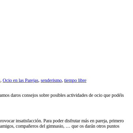
e
,
Ocio en las Parejas
,
senderismo
,
tiempo libre
tamos daros consejos sobre posibles actividades de ocio que podéis
rovocar insatisfacción. Para poder disfrutar más en pareja, primero
s, amigos, compañeros del gimnasio, … que os darán otros puntos