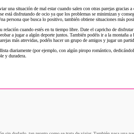
iar una situación de mal estar cuando salen con otras parejas gracias a
se está disfrutando de ocio ya que los problemas se minimizan y conseg
Una persona que busca lo positivo, también obtiene situaciones más posi
 relación cuando estés en tu tiempo libre. Date el capricho de disfruta
obar a jugar a algún deporte juntos. También podéis ir a la montaña a ha
arejas más atrevidas, podéis hacer un grupo de amigos y jugar un partido
allista diariamente (por ejemplo, con algún piropo romántico, dedicán
le y duradera.
ón sin dudarlo, tan pronto como se trata de viajar. También pasa una par