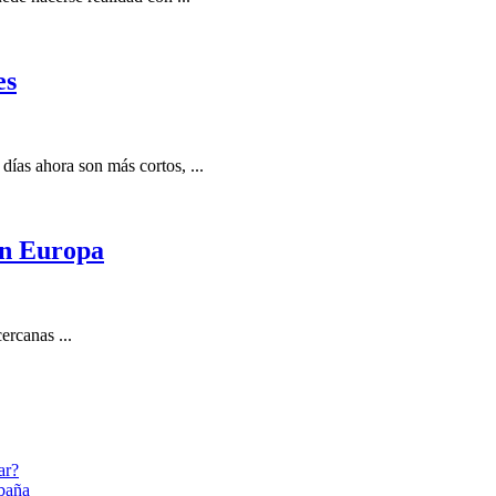
es
días ahora son más cortos, ...
en Europa
ercanas ...
ar?
abaña