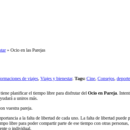
star
» Ocio en las Parejas
formaciones de viajes
,
Viajes y bienestar
.
Tags:
Cine
,
Consejos
,
deport
ene planificar el tiempo libre para disfrutar del
Ocio en Pareja
. Inten
ayudará a uniros más.
con vuestra pareja.
rtancia a la falta de libertad de cada uno. La falta de libertad puede p
iempo libre para poder compartir parte de ese tiempo con otras persona
nte o individual.