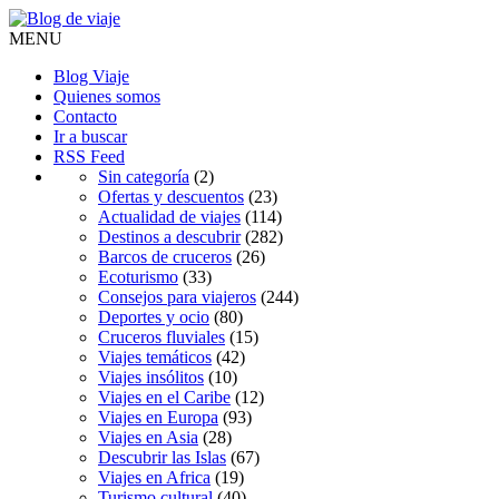
MENU
Blog Viaje
Quienes somos
Contacto
Ir a buscar
RSS Feed
Sin categoría
(2)
Ofertas y descuentos
(23)
Actualidad de viajes
(114)
Destinos a descubrir
(282)
Barcos de cruceros
(26)
Ecoturismo
(33)
Consejos para viajeros
(244)
Deportes y ocio
(80)
Cruceros fluviales
(15)
Viajes temáticos
(42)
Viajes insólitos
(10)
Viajes en el Caribe
(12)
Viajes en Europa
(93)
Viajes en Asia
(28)
Descubrir las Islas
(67)
Viajes en Africa
(19)
Turismo cultural
(40)