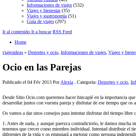
Informaciones de viajes
(532)
Viajes y bienestar
(35)
Viajes y gastronomía
(51)
Guía de viajes
(297)
Ir al contenido
Ir a buscar
RSS Feed
Home
viajesideas
»
Deportes y ocio
,
Informaciones de viajes
,
Viajes y biene
Ocio en las Parejas
Publicado el 04 Fév 2013 Por
Alexia
. Categoria:
Deportes y ocio
,
In
Desde Sitio Ocio.com queremos hacer hincapié en la importancia que ti
desarrollar juntos con vuestra pareja y disfrutar de ese tiempo que os 
Os vamos a dar unos consejos para intentar disfrutar del tiempo libre 
1. Antes de nada, y aunque parezca contradictorio, le damos mucha impo
tenemos que crecer como miembro individual. Intentad distribuir el t
diferentes de la vida y os empujará a mejorar como persona independie