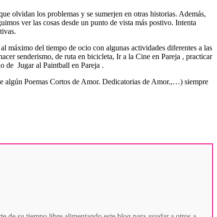
 que olvidan los problemas y se sumerjen en otras historias. Además,
uimos ver las cosas desde un punto de vista más postivo. Intenta
tivas.
r al máximo del tiempo de ocio con algunas actividades diferentes a las
cer senderismo, de ruta en bicicleta, Ir a la Cine en Pareja , practicar
 de Jugar al Paintball en Pareja .
dole algún Poemas Cortos de Amor. Dedicatorias de Amor.,…) siempre
te de su tiempo libre alimentando este blog para ayudar a otros a