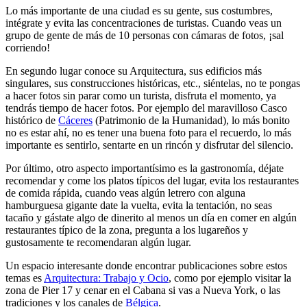
Lo más importante de una ciudad es su gente, sus costumbres,
intégrate y evita las concentraciones de turistas. Cuando veas un
grupo de gente de más de 10 personas con cámaras de fotos, ¡sal
corriendo!
En segundo lugar conoce su Arquitectura, sus edificios más
singulares, sus construcciones históricas, etc., siéntelas, no te pongas
a hacer fotos sin parar como un turista, disfruta el momento, ya
tendrás tiempo de hacer fotos. Por ejemplo del maravilloso Casco
histórico de
Cáceres
(Patrimonio de la Humanidad), lo más bonito
no es estar ahí, no es tener una buena foto para el recuerdo, lo más
importante es sentirlo, sentarte en un rincón y disfrutar del silencio.
Por último, otro aspecto importantísimo es la gastronomía, déjate
recomendar y come los platos típicos del lugar, evita los restaurantes
de comida rápida, cuando veas algún letrero con alguna
hamburguesa gigante date la vuelta, evita la tentación, no seas
tacaño y gástate algo de dinerito al menos un día en comer en algún
restaurantes típico de la zona, pregunta a los lugareños y
gustosamente te recomendaran algún lugar.
Un espacio interesante donde encontrar publicaciones sobre estos
temas es
Arquitectura: Trabajo y Ocio
, como por ejemplo visitar la
zona de Pier 17 y cenar en el Cabana si vas a Nueva York, o las
tradiciones y los canales de
Bélgica
.