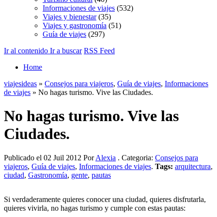
Informaciones de viajes
(532)
Viajes y bienestar
(35)
Viajes y gastronomía
(51)
Guía de viajes
(297)
Ir al contenido
Ir a buscar
RSS Feed
Home
viajesideas
»
Consejos para viajeros
,
Guía de viajes
,
Informaciones
de viajes
» No hagas turismo. Vive las Ciudades.
No hagas turismo. Vive las
Ciudades.
Publicado el 02 Juil 2012 Por
Alexia
. Categoria:
Consejos para
viajeros
,
Guía de viajes
,
Informaciones de viajes
.
Tags:
arquitectura
,
ciudad
,
Gastronomía
,
gente
,
pautas
Si verdaderamente quieres conocer una ciudad, quieres disfrutarla,
quieres vivirla, no hagas turismo y cumple con estas pautas: