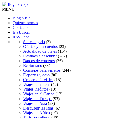
MENU
Blog Viaje
Quienes somos
Contacto
Ir a buscar
RSS Feed
Sin categoría
(2)
Ofertas y descuentos
(23)
Actualidad de viajes
(114)
Destinos a descubrir
(282)
Barcos de cruceros
(26)
Ecoturismo
(33)
Consejos para viajeros
(244)
Deportes y ocio
(80)
Cruceros fluviales
(15)
Viajes temáticos
(42)
Viajes insólitos
(10)
Viajes en el Caribe
(12)
Viajes en Europa
(93)
Viajes en Asia
(28)
Descubrir las Islas
(67)
Viajes en Africa
(19)
Turismo cultural
(40)