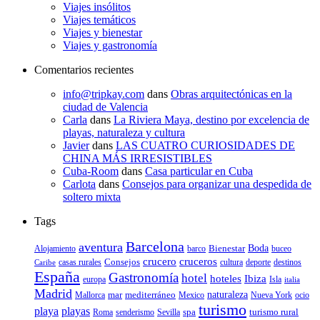
Viajes insólitos
Viajes temáticos
Viajes y bienestar
Viajes y gastronomía
Comentarios recientes
info@tripkay.com
dans
Obras arquitectónicas en la
ciudad de Valencia
Carla
dans
La Riviera Maya, destino por excelencia de
playas, naturaleza y cultura
Javier
dans
LAS CUATRO CURIOSIDADES DE
CHINA MÁS IRRESISTIBLES
Cuba-Room
dans
Casa particular en Cuba
Carlota
dans
Consejos para organizar una despedida de
soltero mixta
Tags
Barcelona
aventura
Bienestar
Boda
Alojamiento
barco
buceo
crucero
cruceros
Consejos
casas rurales
deporte
cultura
destinos
Caribe
España
Gastronomía
hotel
hoteles
Ibiza
europa
Isla
italia
Madrid
mar
mediterráneo
naturaleza
Mallorca
Mexico
Nueva York
ocio
turismo
playa
playas
spa
turismo rural
senderismo
Roma
Sevilla