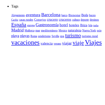
Tags
Barcelona
aventura
Bienestar
Boda
Alojamiento
barco
buceo
crucero
cruceros
Consejos
casas rurales
deporte
cultura
destinos
Caribe
España
Gastronomía
hotel
hoteles
Ibiza
europa
Isla
italia
Madrid
mar
mediterráneo
naturaleza
Mallorca
Mexico
Nueva York
ocio
turismo
playa
playas
spa
turismo rural
senderismo
Roma
Sevilla
Viajes
vacaciones
viaje
viajar
valencia
verano