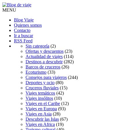
MENU
Blog Viaje
Quienes somos
Contacto
Ir a buscar
RSS Feed
Sin categoría
(2)
Ofertas y descuentos
(23)
Actualidad de viajes
(114)
Destinos a descubrir
(282)
Barcos de cruceros
(26)
Ecoturismo
(33)
Consejos para viajeros
(244)
Deportes y ocio
(80)
Cruceros fluviales
(15)
Viajes temáticos
(42)
Viajes insólitos
(10)
Viajes en el Caribe
(12)
Viajes en Europa
(93)
Viajes en Asia
(28)
Descubrir las Islas
(67)
Viajes en Africa
(19)
Turismo cultural
(40)