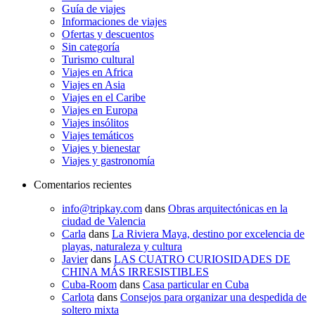
Guía de viajes
Informaciones de viajes
Ofertas y descuentos
Sin categoría
Turismo cultural
Viajes en Africa
Viajes en Asia
Viajes en el Caribe
Viajes en Europa
Viajes insólitos
Viajes temáticos
Viajes y bienestar
Viajes y gastronomía
Comentarios recientes
info@tripkay.com
dans
Obras arquitectónicas en la
ciudad de Valencia
Carla
dans
La Riviera Maya, destino por excelencia de
playas, naturaleza y cultura
Javier
dans
LAS CUATRO CURIOSIDADES DE
CHINA MÁS IRRESISTIBLES
Cuba-Room
dans
Casa particular en Cuba
Carlota
dans
Consejos para organizar una despedida de
soltero mixta