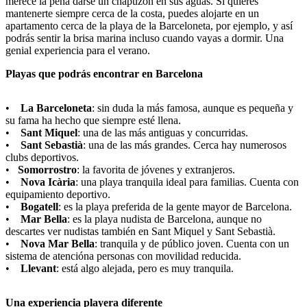
merece la pena darse un chapuzón en sus aguas. Si quieres
mantenerte siempre cerca de la costa, puedes alojarte en un
apartamento cerca de la playa de la Barceloneta, por ejemplo, y así
podrás sentir la brisa marina incluso cuando vayas a dormir. Una
genial experiencia para el verano.
Playas que podrás encontrar en Barcelona
•
La Barceloneta
: sin duda la más famosa, aunque es pequeña y
su fama ha hecho que siempre esté llena.
•
Sant Miquel
: una de las más antiguas y concurridas.
•
Sant Sebastià
: una de las más grandes. Cerca hay numerosos
clubs deportivos.
•
Somorrostro
: la favorita de jóvenes y extranjeros.
•
Nova Icària
: una playa tranquila ideal para familias. Cuenta con
equipamiento deportivo.
•
Bogatell
: es la playa preferida de la gente mayor de Barcelona.
•
Mar Bella
: es la playa nudista de Barcelona, aunque no
descartes ver nudistas también en Sant Miquel y Sant Sebastià.
•
Nova Mar Bella
: tranquila y de público joven. Cuenta con un
sistema de atencióna personas con movilidad reducida.
•
Llevant
: está algo alejada, pero es muy tranquila.
Una experiencia playera diferente