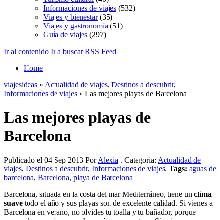
Informaciones de viajes
(532)
Viajes y bienestar
(35)
Viajes y gastronomía
(51)
Guía de viajes
(297)
Ir al contenido
Ir a buscar
RSS Feed
Home
viajesideas
»
Actualidad de viajes
,
Destinos a descubrir
,
Informaciones de viajes
» Las mejores playas de Barcelona
Las mejores playas de
Barcelona
Publicado el 04 Sep 2013 Por
Alexia
. Categoria:
Actualidad de
viajes
,
Destinos a descubrir
,
Informaciones de viajes
.
Tags:
aguas de
barcelona
,
Barcelona
,
playa de Barcelona
Barcelona, situada en la costa del mar Mediterráneo, tiene un
clima
suave
todo el año y sus playas son de excelente calidad. Si vienes a
Barcelona en verano, no olvides tu toalla y tu bañador, porque