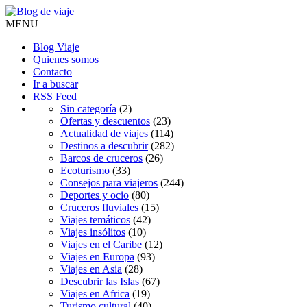
MENU
Blog Viaje
Quienes somos
Contacto
Ir a buscar
RSS Feed
Sin categoría
(2)
Ofertas y descuentos
(23)
Actualidad de viajes
(114)
Destinos a descubrir
(282)
Barcos de cruceros
(26)
Ecoturismo
(33)
Consejos para viajeros
(244)
Deportes y ocio
(80)
Cruceros fluviales
(15)
Viajes temáticos
(42)
Viajes insólitos
(10)
Viajes en el Caribe
(12)
Viajes en Europa
(93)
Viajes en Asia
(28)
Descubrir las Islas
(67)
Viajes en Africa
(19)
Turismo cultural
(40)