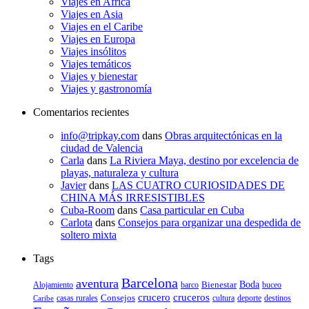
Viajes en Africa
Viajes en Asia
Viajes en el Caribe
Viajes en Europa
Viajes insólitos
Viajes temáticos
Viajes y bienestar
Viajes y gastronomía
Comentarios recientes
info@tripkay.com
dans
Obras arquitectónicas en la
ciudad de Valencia
Carla
dans
La Riviera Maya, destino por excelencia de
playas, naturaleza y cultura
Javier
dans
LAS CUATRO CURIOSIDADES DE
CHINA MÁS IRRESISTIBLES
Cuba-Room
dans
Casa particular en Cuba
Carlota
dans
Consejos para organizar una despedida de
soltero mixta
Tags
Barcelona
aventura
Bienestar
Boda
Alojamiento
barco
buceo
crucero
cruceros
Consejos
casas rurales
deporte
cultura
destinos
Caribe