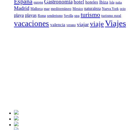
España
Gastronomía
hotel
hoteles
Ibiza
europa
Isla
italia
Madrid
mar
mediterráneo
naturaleza
Mallorca
Mexico
Nueva York
ocio
turismo
playa
playas
spa
turismo rural
senderismo
Roma
Sevilla
Viajes
vacaciones
viaje
viajar
valencia
verano