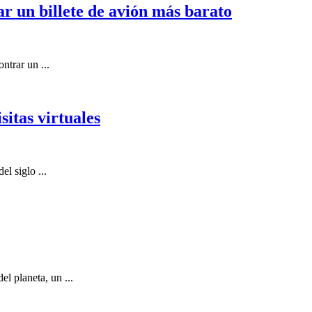
r un billete de avión más barato
ntrar un ...
sitas virtuales
el siglo ...
l planeta, un ...