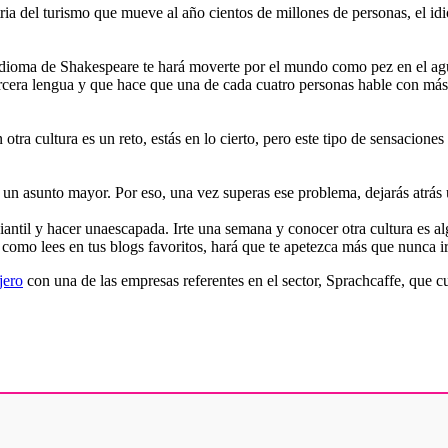
 del turismo que mueve al año cientos de millones de personas, el idio
l idioma de Shakespeare te hará moverte por el mundo como pez en el ag
rcera lengua y que hace que una de cada cuatro personas hable con más 
 otra cultura es un reto, estás en lo cierto, pero este tipo de sensacione
es un asunto mayor. Por eso, una vez superas ese problema, dejarás atr
iantil y hacer unaescapada. Irte una semana y conocer otra cultura es a
 y como lees en tus blogs favoritos, hará que te apetezca más que nunca ir
jero
con una de las empresas referentes en el sector, Sprachcaffe, que c