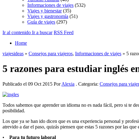
Informaciones de viajes
(532)
Viajes y bienestar
(35)
Viajes y gastronomía
(51)
Guía de viajes
(297)
Ir al contenido
Ir a buscar
RSS Feed
Home
viajesideas
»
Consejos para viajeros
,
Informaciones de viajes
» 5 razon
5 razones para estudiar inglés e
Publicado el 09 Oct 2015 Por
Alexia
. Categoria:
Consejos para viaje
Todos sabemos que aprender un idioma no es nada fácil, pero si te deci
posibilidad.
Los que ya se han ido dicen que es una experiencia personal y profe
atrevido a dar el paso, quizás piensen que estas 5 razones por las que e
•
Para tu futuro laboral