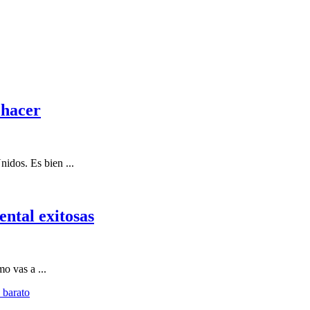
 hacer
idos. Es bien ...
ntal exitosas
o vas a ...