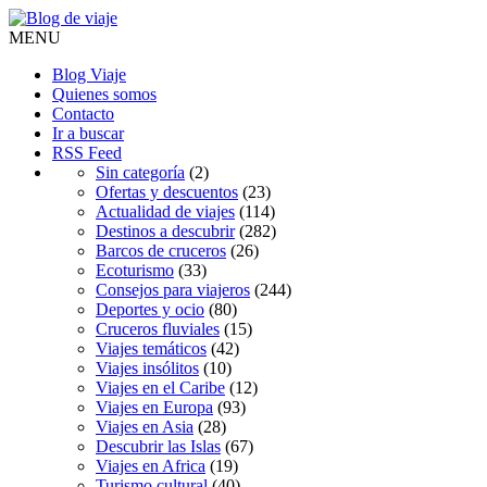
MENU
Blog Viaje
Quienes somos
Contacto
Ir a buscar
RSS Feed
Sin categoría
(2)
Ofertas y descuentos
(23)
Actualidad de viajes
(114)
Destinos a descubrir
(282)
Barcos de cruceros
(26)
Ecoturismo
(33)
Consejos para viajeros
(244)
Deportes y ocio
(80)
Cruceros fluviales
(15)
Viajes temáticos
(42)
Viajes insólitos
(10)
Viajes en el Caribe
(12)
Viajes en Europa
(93)
Viajes en Asia
(28)
Descubrir las Islas
(67)
Viajes en Africa
(19)
Turismo cultural
(40)