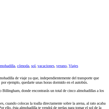
lmohadilla
,
cómoda
,
sol
,
vacaciones
,
verano
,
Viajes
lmohadilla de viaje ya que, independientemente del transporte que
ras, por ejemplo, quedarte unas horas dormido en el autobús.
po Billingham, donde encontrarás un total de cinco almohadillas a los
 es, cuando colocas la toalla directamente sobre la arena, al rato acaba
llo, ésta almohadilla te vendrá de perlas para tomar el sol de la