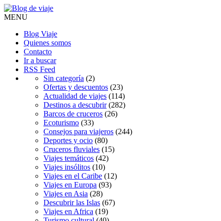
MENU
Blog Viaje
Quienes somos
Contacto
Ir a buscar
RSS Feed
Sin categoría
(2)
Ofertas y descuentos
(23)
Actualidad de viajes
(114)
Destinos a descubrir
(282)
Barcos de cruceros
(26)
Ecoturismo
(33)
Consejos para viajeros
(244)
Deportes y ocio
(80)
Cruceros fluviales
(15)
Viajes temáticos
(42)
Viajes insólitos
(10)
Viajes en el Caribe
(12)
Viajes en Europa
(93)
Viajes en Asia
(28)
Descubrir las Islas
(67)
Viajes en Africa
(19)
Turismo cultural
(40)