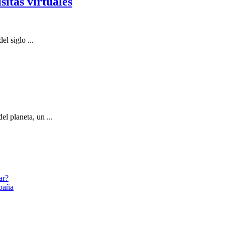
sitas virtuales
el siglo ...
l planeta, un ...
ar?
abaña