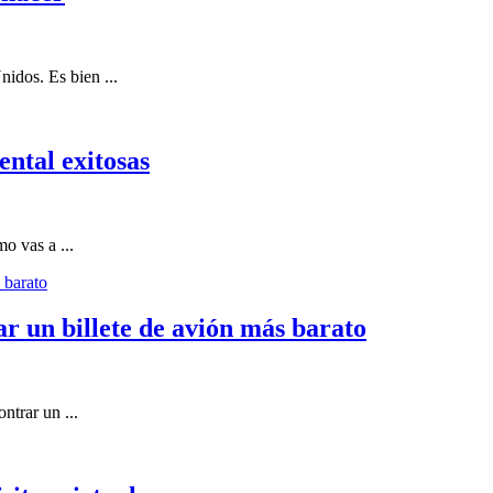
idos. Es bien ...
ntal exitosas
o vas a ...
r un billete de avión más barato
ntrar un ...