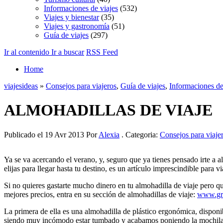
Informaciones de viajes
(532)
Viajes y bienestar
(35)
Viajes y gastronomía
(51)
Guía de viajes
(297)
Ir al contenido
Ir a buscar
RSS Feed
Home
viajesideas
»
Consejos para viajeros
,
Guía de viajes
,
Informaciones de
ALMOHADILLAS DE VIAJE
Publicado el 19 Avr 2013 Por
Alexia
. Categoria:
Consejos para viaje
Ya se va acercando el verano, y, seguro que ya tienes pensado irte a 
elijas para llegar hasta tu destino, es un artículo imprescindible para 
Si no quieres gastarte mucho dinero en tu almohadilla de viaje pero qu
mejores precios, entra en su sección de almohadillas de viaje:
www.gru
La primera de ella es una almohadilla de plástico ergonómica, disponible
siendo muy incómodo estar tumbado y acabamos poniendo la mochila o l