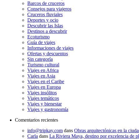
Barcos de cruceros
Consejos para viajeros
Cruceros fluviales
Deportes y ocio
Descubrir las Islas
Destinos a descubrir
Ecoturismo
Guía de viajes
Informaciones de viajes
Ofertas y descuentos
Sin categoría
Turismo cultural
Viajes en Africa
Viajes en Asia
Viajes en el Caribe
Viajes en Europa
Viajes insólitos
Viajes temáticos
Viajes y bienestar
Viajes y gastronomía
Comentarios recientes
info@tripkay.com
dans
Obras arquitectónicas en la ciud
Carla
dans
La Riviera Maya, destino por excelencia de pl