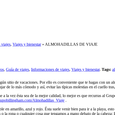
 viajes
,
Viajes y bienestar
» ALMOHADILLAS DE VIAJE
ros
,
Guía de viajes
,
Informaciones de viajes
,
Viajes y bienestar
.
Tags:
a
algún sitio de vacaciones. Por ello es conveniente que te hagas con un a
viajar de lo más cómodo y así, evitar las típicas molestias en el cuello t
e a la vez ésta sea de la mejor calidad, lo mejor es que recurras al Gru
pobillingham.com/Almohadillas_Viaje
.
 en amarillo, azul y rojo. Ésta suele venir bien para ir a la playa, esto
a ropa o cualquier cosa que tengamos a mano debajo de la cabeza; Por e