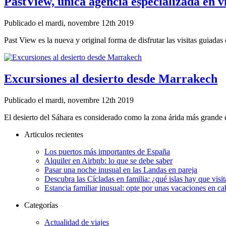
PastView, única agencia especializada en vi
Publicado el mardi, novembre 12th 2019
Past View es la nueva y original forma de disfrutar las visitas guiadas d
Excursiones al desierto desde Marrakech
Publicado el mardi, novembre 12th 2019
El desierto del Sáhara es considerado como la zona árida más grande de
Articulos recientes
Los puertos más importantes de España
Alquiler en Airbnb: lo que se debe saber
Pasar una noche inusual en las Landas en pareja
Descubra las Cícladas en familia: ¿qué islas hay que visit
Estancia familiar inusual: opte por unas vacaciones en c
Categorías
Actualidad de viajes