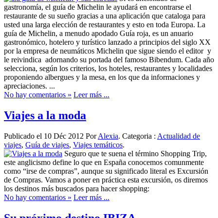
gastronomía, el guía de Michelin le ayudará en encontrarse el
restaurante de su sueño gracias a una aplicación que cataloga para
usted una larga elección de restaurantes y esto en toda Europa. La
guía de Michelin, a menudo apodado Guía roja, es un anuario
gastronómico, hotelero y turístico lanzado a principios del siglo XX
por la empresa de neumáticos Michelin que sigue siendo el editor y
le reivindica adornando su portada del famoso Bibendum. Cada año
selecciona, según los criterios, los hoteles, restaurantes y localidades
proponiendo albergues y la mesa, en los que da informaciones y
apreciaciones. ...
No hay comentarios »
Leer más ...
Viajes a la moda
Publicado el 10 Déc 2012 Por
Alexia
. Categoria :
Actualidad de
viajes
,
Guía de viajes
,
Viajes temáticos
.
Seguro que te suena el término Shopping Trip,
este anglicismo define lo que en España conocemos comunmente
como “irse de compras”, aunque su significado literal es Excursión
de Compras. Vamos a poner en práctica esta excursión, os diremos
los destinos más buscados para hacer shopping:
No hay comentarios »
Leer más ...
Su próximo destino IBIZA