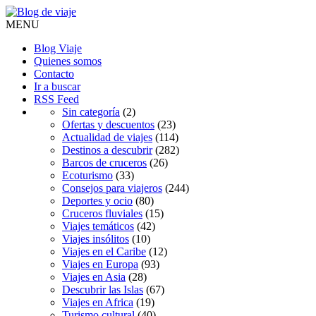
MENU
Blog Viaje
Quienes somos
Contacto
Ir a buscar
RSS Feed
Sin categoría
(2)
Ofertas y descuentos
(23)
Actualidad de viajes
(114)
Destinos a descubrir
(282)
Barcos de cruceros
(26)
Ecoturismo
(33)
Consejos para viajeros
(244)
Deportes y ocio
(80)
Cruceros fluviales
(15)
Viajes temáticos
(42)
Viajes insólitos
(10)
Viajes en el Caribe
(12)
Viajes en Europa
(93)
Viajes en Asia
(28)
Descubrir las Islas
(67)
Viajes en Africa
(19)
Turismo cultural
(40)