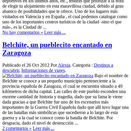
deportivos en los últimos años, etc., tendrás que priorizar a la hora
de elegir tu alojamiento en esta maravillosa ciudad, debido al gran
abanico de posibilidades que te ofrece. Uno de los lugares más
visitados en Valencia y en España , el cual podemos catalogar como
uno de los importantes centros turísticos de la ciudad -sino el que
más-, es la Ciudad de ...
No hay comentarios »
Leer más ...
Belchite, un pueblecito encantado en
Zaragoza
Publicado el 26 Oct 2012 Por
Alexia
. Categoria :
Destinos a
descubrir
,
Informaciones de viajes
.
Bajo el nombre de
Belchite se conoce a un pequeño municipio perteneciente a la
provincia española de Zaragoza, el cual se encuentra situado a 49
kilómetros de dicha capital. Las calles de este pueblo esconden una
enorme cantidad de historia y tragedia, dado que su fama le viene
dada gracias a que Belchite fue uno de los escenarios más
importantes de la Guerra Civil Española dado que allí tuvo lugar una
de las batallas más simbólicas que sucedieron a lo largo de esta
guerra y a la cual se conoce como la batalla de Belchite. Por
desgracia, dado el nivel de destrucción ...
2 comentarios »
Leer más ...