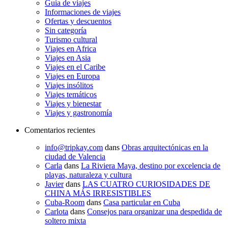
Guía de viajes
Informaciones de viajes
Ofertas y descuentos
Sin categoría
Turismo cultural
Viajes en Africa
Viajes en Asia
Viajes en el Caribe
Viajes en Europa
Viajes insólitos
Viajes temáticos
Viajes y bienestar
Viajes y gastronomía
Comentarios recientes
info@tripkay.com
dans
Obras arquitectónicas en la
ciudad de Valencia
Carla
dans
La Riviera Maya, destino por excelencia de
playas, naturaleza y cultura
Javier
dans
LAS CUATRO CURIOSIDADES DE
CHINA MÁS IRRESISTIBLES
Cuba-Room
dans
Casa particular en Cuba
Carlota
dans
Consejos para organizar una despedida de
soltero mixta