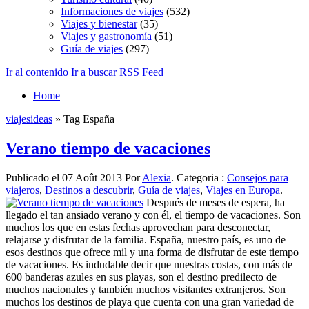
Informaciones de viajes
(532)
Viajes y bienestar
(35)
Viajes y gastronomía
(51)
Guía de viajes
(297)
Ir al contenido
Ir a buscar
RSS Feed
Home
viajesideas
» Tag España
Verano tiempo de vacaciones
Publicado el 07 Août 2013 Por
Alexia
. Categoria :
Consejos para
viajeros
,
Destinos a descubrir
,
Guía de viajes
,
Viajes en Europa
.
Después de meses de espera, ha
llegado el tan ansiado verano y con él, el tiempo de vacaciones. Son
muchos los que en estas fechas aprovechan para desconectar,
relajarse y disfrutar de la familia. España, nuestro país, es uno de
esos destinos que ofrece mil y una forma de disfrutar de este tiempo
de vacaciones. Es indudable decir que nuestras costas, con más de
600 banderas azules en sus playas, son el destino predilecto de
muchos nacionales y también muchos visitantes extranjeros. Son
muchos los destinos de playa que cuenta con una gran variedad de