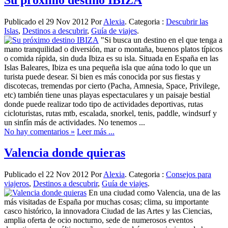
Publicado el 29 Nov 2012 Por
Alexia
. Categoria :
Descubrir las
Islas
,
Destinos a descubrir
,
Guía de viajes
.
"Si busca un destino en el que tenga a
mano tranquilidad o diversión, mar o montaña, buenos platos típicos
o comida rápida, sin duda Ibiza es su isla. Situada en España en las
Islas Baleares, Ibiza es una pequeña isla que aúna todo lo que un
turista puede desear. Si bien es más conocida por sus fiestas y
discotecas, tremendas por cierto (Pacha, Amnesia, Space, Privilege,
etc) también tiene unas playas espectaculares y un paisaje bestial
donde puede realizar todo tipo de actividades deportivas, rutas
cicloturistas, rutas mtb, escalada, snorkel, tenis, paddle, windsurf y
un sinfín más de actividades. No tenemos ...
No hay comentarios »
Leer más ...
Valencia donde quieras
Publicado el 22 Nov 2012 Por
Alexia
. Categoria :
Consejos para
viajeros
,
Destinos a descubrir
,
Guía de viajes
.
En una ciudad como Valencia, una de las
más visitadas de España por muchas cosas; clima, su importante
casco histórico, la innovadora Ciudad de las Artes y las Ciencias,
amplia oferta de ocio nocturno, sede de numerosos eventos