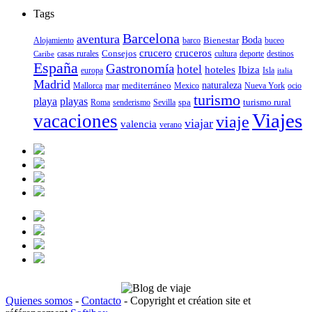
Tags
Barcelona
aventura
Bienestar
Boda
Alojamiento
barco
buceo
crucero
cruceros
Consejos
casas rurales
deporte
cultura
destinos
Caribe
España
Gastronomía
hotel
hoteles
Ibiza
europa
Isla
italia
Madrid
mar
mediterráneo
naturaleza
Mallorca
Mexico
Nueva York
ocio
turismo
playa
playas
spa
turismo rural
senderismo
Roma
Sevilla
Viajes
vacaciones
viaje
viajar
valencia
verano
Quienes somos
-
Contacto
- Copyright et création site et